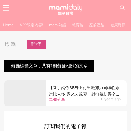
Home
APP限定內容!
mami熱話
教育路
產前產後
健康資訊
標籤：
難捱
難捱標籤文章，共有1則難捱相關的文章
【新手媽係BB身上付出嘅努力同犧牲永
遠比人多 過來人親寫一封打氣信畀全港
專欄分享
8 years ago
新手媽】
訂閱我們的電子報