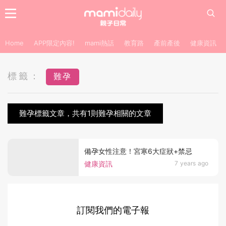
Home
APP限定內容!
mami熱話
教育路
產前產後
健康資訊
標籤：
難孕
難孕標籤文章，共有1則難孕相關的文章
備孕女性注意！宮寒6大症狀+禁忌
健康資訊
7 years ago
訂閱我們的電子報