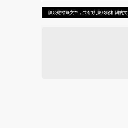
險殘廢標籤文章，共有1則險殘廢相關的文