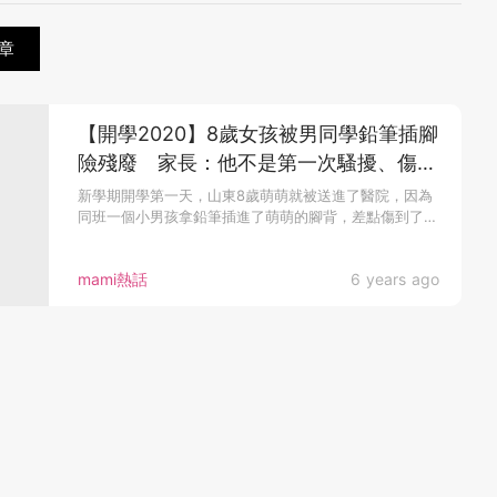
章
【開學2020】8歲女孩被男同學鉛筆插腳
險殘廢 家長：他不是第一次騷擾、傷害
同學
新學期開學第一天，山東8歲萌萌就被送進了醫院，因為
同班一個小男孩拿鉛筆插進了萌萌的腳背，差點傷到了
腳...
mami熱話
6 years ago