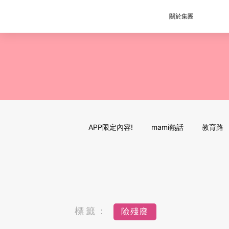
關於集團
APP限定內容!
mami熱話
教育路
標籤：
險殘廢