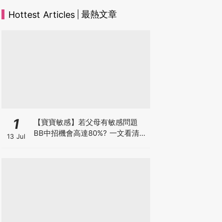
最熱文章
Hottest Articles
1
【寶寶敏感】若父母有敏感問題
BB中招機會高達80%? 一文看清預
13 Jul
防敏感關鍵因素！