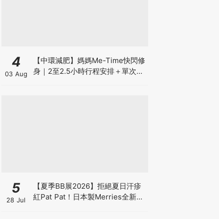
4
【中環減肥】媽媽Me-Time快閃修
身｜2至2.5小時行程安排＋單次收
03 Aug
費攻略
5
【夏季BB展2026】拒絕夏日汗疹
紅Pat Pat！日本製Merries全新超
28 Jul
吸安睡褲挑戰全晚零外漏 皇牌
First Premium系列買1送1！