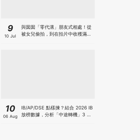
9
與囡囡「零代溝」朋友式相處！從
被女兒偷拍，到在拍片中收穫滿足
10 Jul
感！VAL媽｜美如｜KOL媽媽
10
IB/AP/DSE 點樣揀？結合 2026 IB
放榜數據，分析「中途轉機」3 大
06 Aug
考慮！