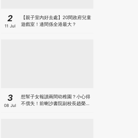
2
【親子室內好去處】20間政府兒童
遊戲室！邊間係全港最大？
11 Jul
3
想幫子女報讀兩間幼稚園？小心得
不償失！前喇沙書院副校長趙榮
08 Jul
德：先問自己能否解決這3大問
題！