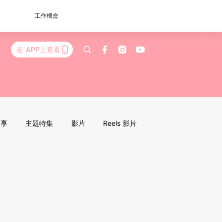
工作機會
在 APP上查看
分享
主題特集
影片
Reels 影片