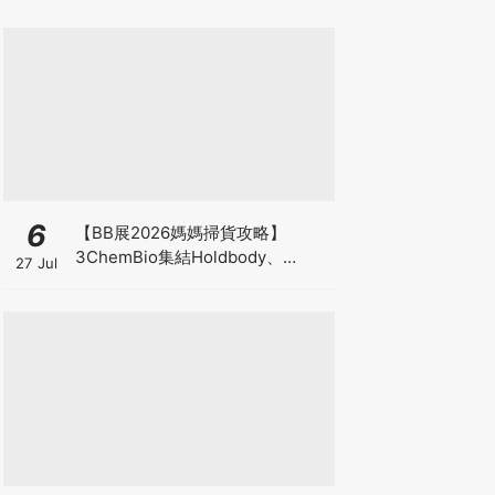
6
【BB展2026媽媽掃貨攻略】
3ChemBio集結Holdbody、
27 Jul
ProVen、森下仁丹、Return人氣
品牌激減！低至18折＋買3送1＋原
箱優惠低至65折