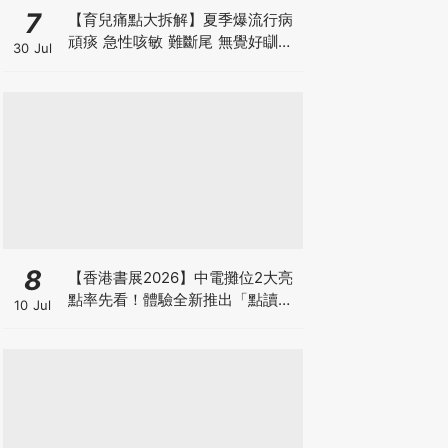
7
【育兒痛點大拆解】夏季爆流行病
頑痰 急性咳敏 難斷尾 無覺好瞓？
30 Jul
中醫教路 一招踢走頑痰斷尾！
8
【香港書展2026】中電攤位2大亮
點率先看！體驗全新推出「點讀故
10 Jul
事書」系列＋升級版《低碳城市規
劃師》電子桌遊