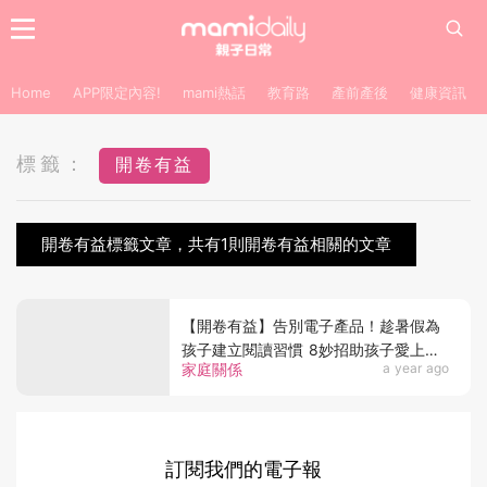
Home
APP限定內容!
mami熱話
教育路
產前產後
健康資訊
標籤：
開卷有益
開卷有益標籤文章，共有1則開卷有益相關的文章
【開卷有益】告別電子產品！趁暑假為
孩子建立閱讀習慣 8妙招助孩子愛上閱
家庭關係
a year ago
讀
訂閱我們的電子報