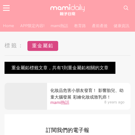
Home
APP限定內容!
mami熱話
教育路
產前產後
健康資訊
標籤：
重金屬鉛
重金屬鉛標籤文章，共有1則重金屬鉛相關的文章
化妝品危害小朋友發育！ 影響胎兒、幼
童大腦發展 彩繪化妝或致乳癌！
mami熱話
8 years ago
訂閱我們的電子報