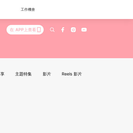
工作機會
在 APP上查看
分享
主題特集
影片
Reels 影片