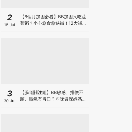
2
【6個月加固必看】BB加固只吃蔬
菜粥？小心愈食愈缺鐵！12大補鐵
18 Jul
食材清單＋一星期食譜推薦
3
【腸道關注組】BB敏感、排便不
順、脹氣冇胃口？即睇資深媽媽分
30 Jul
享經驗之談 輕鬆解決湊B煩惱