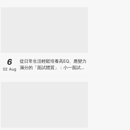
6
從日常生活輕鬆培養高EQ、應變力
滿分的「面試體質」：小一面試最
02 Aug
強備戰指南