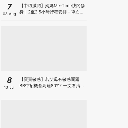
7
【中環減肥】媽媽Me-Time快閃修
身｜2至2.5小時行程安排＋單次收
03 Aug
費攻略
8
【寶寶敏感】若父母有敏感問題
BB中招機會高達80%? 一文看清預
13 Jul
防敏感關鍵因素！