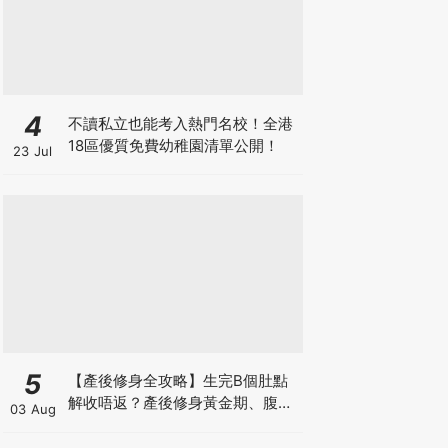
4
不讀私立也能考入熱門名校！全港
18區優質免費幼稚園清單公開！
23 Jul
5
【產後修身全攻略】生完B個肚點
解收唔返？產後修身黃金期、腹直
03 Aug
肌分離、紮肚定做機一次睇