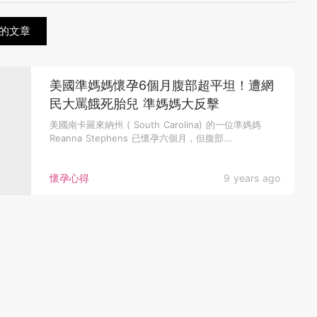
的文章
美國準媽媽懷孕6個月腹部超平坦！遭網
民大罵餓死胎兒 準媽媽大反擊
美國南卡羅來納州 ( South Carolina) 的一位準媽媽
Reanna Stephens 已懷孕六個月，但腹部...
懷孕心得
9 years ago