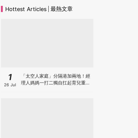
最熱文章
Hottest Articles
1
「太空人家庭」分隔港加兩地！經
理人媽媽一打二獨自扛起育兒重
26 Jul
擔！Stephanie｜經理人｜太空人
家庭｜職場媽媽