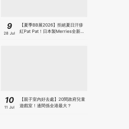
9
【夏季BB展2026】拒絕夏日汗疹
紅Pat Pat！日本製Merries全新超
28 Jul
吸安睡褲挑戰全晚零外漏 皇牌
First Premium系列買1送1！
10
【親子室內好去處】20間政府兒童
遊戲室！邊間係全港最大？
11 Jul