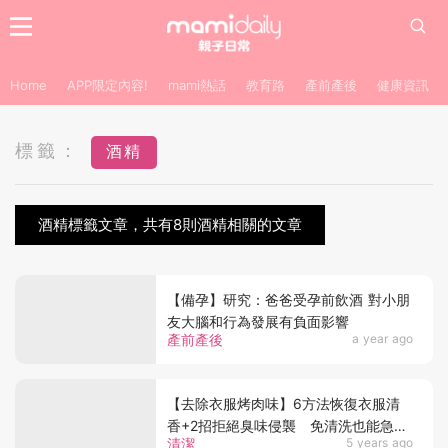
Home
APP限定內容!
mami熱話
教育路
產前產後
健康資訊
標籤：
酒精
酒精標籤文章，共有8則酒精相關的文章
【備孕】研究：爸爸受孕前飲酒 對小朋
友大腦和行為發展有負面影響
產前產後
a year ago
【去除衣服烤肉味】6方法恢復衣服清
香+2招拒絕臭味侵襲 免清洗也能急救
清潔
5 years ago
異味衣服！