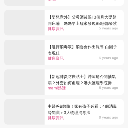
【嬰兒意外】父母酒後跟13個月大嬰兒
同床睡 媽媽早上醒來發現BB臉部發紫
健康資訊
5 years ago
【選擇消毒液】消委會作出報導 白因子
表現佳
健康資訊
6 years ago
【新冠肺炎防疫貼士】沖涼應否開抽氣
扇？外套如何處理？港大護理學院拆解
mami熱話
6 years ago
10大防疫迷思
中醫爸B教路！家有孩子必看：4個消毒
冷知識＋3大物理消毒法
健康資訊
6 years ago