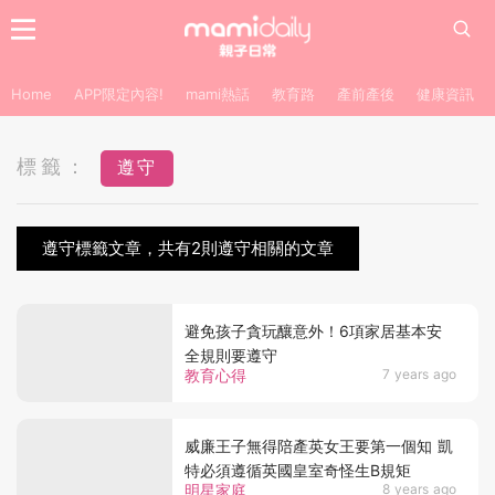
Home
APP限定內容!
mami熱話
教育路
產前產後
健康資訊
標籤：
遵守
遵守標籤文章，共有2則遵守相關的文章
避免孩子貪玩釀意外！6項家居基本安
全規則要遵守
教育心得
7 years ago
威廉王子無得陪產英女王要第一個知 凱
特必須遵循英國皇室奇怪生B規矩
明星家庭
8 years ago