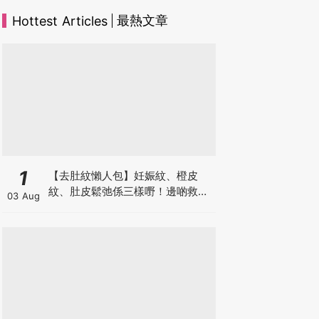
最熱文章
Hottest Articles
1
【去肚紋懶人包】妊娠紋、橙皮
紋、肚皮鬆弛係三樣嘢！邊啲救得
03 Aug
返、邊啲只能淡化？