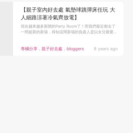
【親子室內好去處 氣墊球跳彈床任玩 大
人細路涼著冷氣齊放電】
現在越來越多新開的Party Room了！而我們最近都去了
一間超新的新場，得知這間新場的負責人是以女兒最愛的
獨角馬做主題...
專欄分享．親子好去處．bloggers
8 years ago