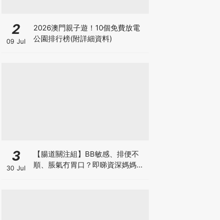
2
2026澳門親子遊！10個免費放電
公園排行榜(附詳細資料)
09 Jul
3
【腸道關注組】BB敏感、排便不
順、脹氣冇胃口？即睇資深媽媽分
30 Jul
享經驗之談 輕鬆解決湊B煩惱