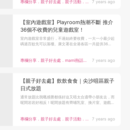
專欄分享．親子好去處．親子活動．bloggers
7 years ago
【室內遊戲室】Playroom熱潮不斷 推介
36個不收費的兒童遊戲室！
室內遊戲室非常盛行，不過始終要收費，一大一小最少起
碼過百蚊先可以落樓。康文署在全港各區一共提供36
個...
專欄分享．親子好去處．mami熱話．著數優惠．親子活動．bloggers
7 years ago
【親子好去處】飲飲食食｜尖沙咀區親子
日式放題
通常放題比我嘅感覺都係好迫又唔太合適帶小朋友去，而
呢間岩岩好相反！呢間放題有齊哺乳室、換片室、遊戲
室...
專欄分享．親子好去處．親子活動．bloggers
7 years ago