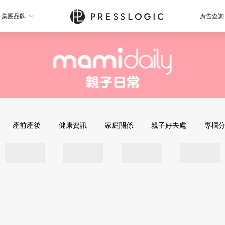
集團品牌
廣告查詢
產前產後
健康資訊
家庭關係
親子好去處
專欄