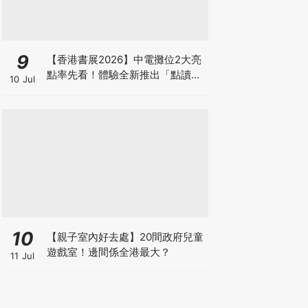
9
【香港書展2026】中電攤位2大亮
點率先看！體驗全新推出「點讀故
10 Jul
事書」系列＋升級版《低碳城市規
劃師》電子桌遊
10
【親子室內好去處】20間政府兒童
遊戲室！邊間係全港最大？
11 Jul