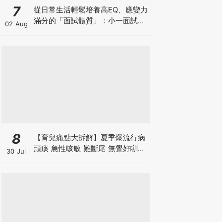
7
從日常生活輕鬆培養高EQ、應變力
滿分的「面試體質」：小一面試最
02 Aug
強備戰指南
8
【育兒痛點大拆解】夏季爆流行病
頑痰 急性咳敏 難斷尾 無覺好瞓？
30 Jul
中醫教路 一招踢走頑痰斷尾！