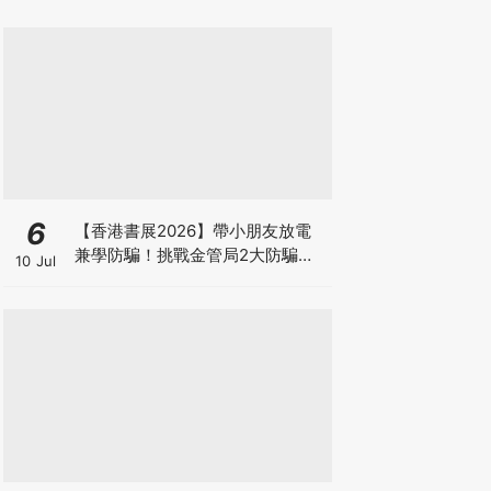
6
【香港書展2026】帶小朋友放電
兼學防騙！挑戰金管局2大防騙遊
10 Jul
戲、贏「嗱喳蕉」購物袋及多款驚
喜紀念品！