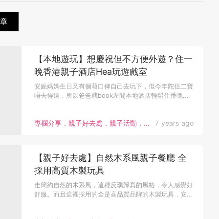
章
【本地遊玩】想慶祝但不方便外遊？住一
晚香港親子酒店Hea玩遊戲室
安妮媽媽生日又有個藉口俾自己去玩下，但今年陀住二寶
唔去得遠，所以爸爸就book左間本地酒店輕鬆住番晚...
專欄分享．親子好去處．親子活動．bloggers
7 years ago
【親子好去處】自然木系風親子餐廳 全
採用高質木製玩具
走簡約自然的木系風，這種反璞歸真的風格，令人感覺好
舒服。而且這裡採用的全是高品質品牌的木製玩具，安
全...