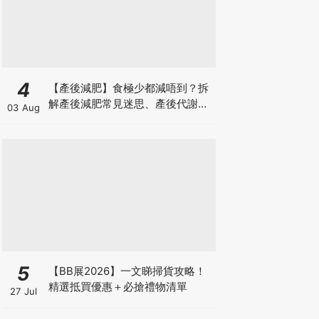
4
【產後減肥】食極少都減唔到？拆
解產後減肥常見迷思、產後代謝、
03 Aug
水腫原因＋淋巴引流、Onda Pro
修身攻略
5
【BB展2026】一文睇掃貨攻略！
精選抵買優惠＋必搶禮物清單
27 Jul