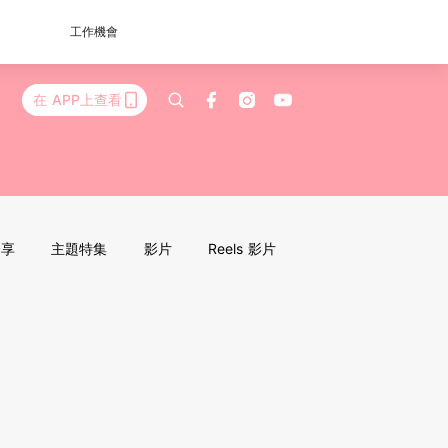
工作機會
在 APP上查看
分享
主題特集
影片
Reels 影片