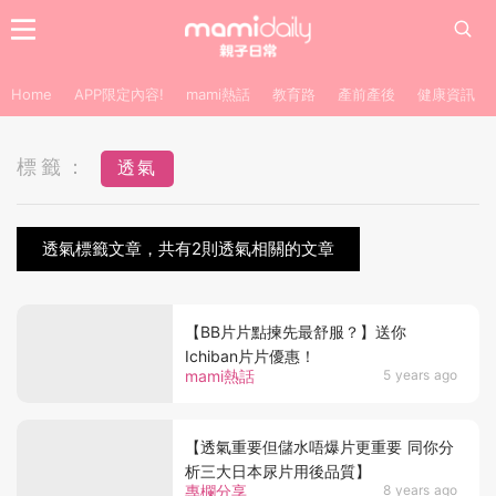
Home
APP限定內容!
mami熱話
教育路
產前產後
健康資訊
標籤：
透氣
透氣標籤文章，共有2則透氣相關的文章
【BB片片點揀先最舒服？】送你
Ichiban片片優惠！
mami熱話
5 years ago
【透氣重要但儲水唔爆片更重要 同你分
析三大日本尿片用後品質】
專欄分享
8 years ago