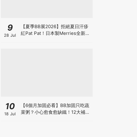
9
【夏季BB展2026】拒絕夏日汗疹
紅Pat Pat！日本製Merries全新超
28 Jul
吸安睡褲挑戰全晚零外漏 皇牌
First Premium系列買1送1！
10
【6個月加固必看】BB加固只吃蔬
菜粥？小心愈食愈缺鐵！12大補鐵
18 Jul
食材清單＋一星期食譜推薦