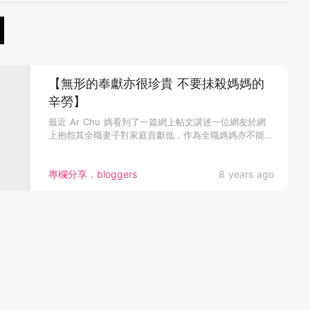
【無形的奉獻亦很珍貴 不要抺殺媽媽的
辛勞】
最近 Ar Chu 媽看到了一篇網上帖文講述一位網友於網
上抱怨其全職妻子對家庭貢獻低，作為全職媽媽亦不能處
理好家事，令他...
專欄分享．bloggers
8 years ago