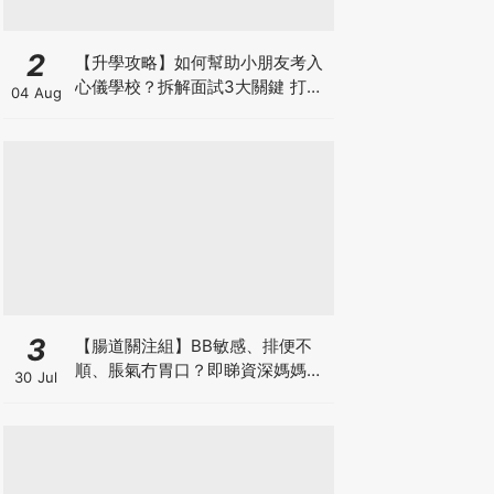
2
【升學攻略】如何幫助小朋友考入
心儀學校？拆解面試3大關鍵 打好
04 Aug
多元智能發展的營養基礎
3
【腸道關注組】BB敏感、排便不
順、脹氣冇胃口？即睇資深媽媽分
30 Jul
享經驗之談 輕鬆解決湊B煩惱