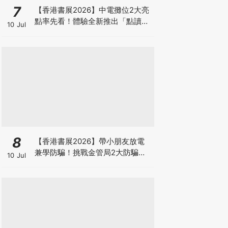
7
【香港書展2026】中電攤位2大亮
點率先看！體驗全新推出「點讀故
10 Jul
事書」系列＋升級版《低碳城市規
劃師》電子桌遊
8
【香港書展2026】帶小朋友放電
兼學防騙！挑戰金管局2大防騙遊
10 Jul
戲、贏「嗱喳蕉」購物袋及多款驚
喜紀念品！