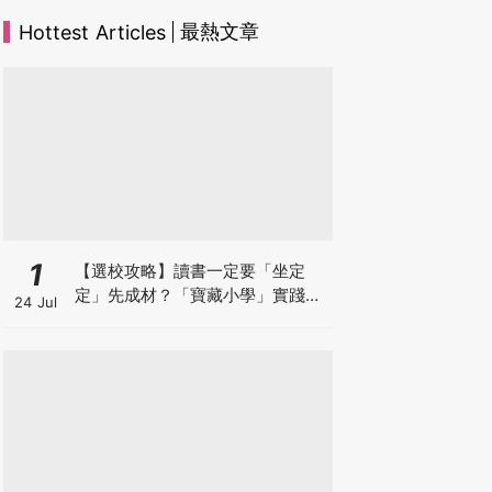
最熱文章
Hottest Articles
1
【選校攻略】讀書一定要「坐定
定」先成材？「寶藏小學」實踐動
24 Jul
靜循環激發孩子潛能