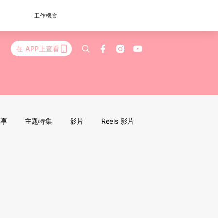
工作機會
在 APP上查看
分享
主題特集
影片
Reels 影片