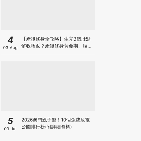
4
【產後修身全攻略】生完B個肚點
解收唔返？產後修身黃金期、腹直
03 Aug
肌分離、紮肚定做機一次睇
5
2026澳門親子遊！10個免費放電
公園排行榜(附詳細資料)
09 Jul