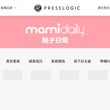
集團品牌
廣告查詢
產前產後
健康資訊
家庭關係
親子好去處
專欄