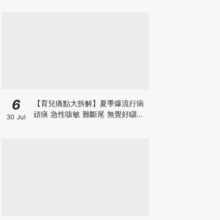
6
【育兒痛點大拆解】夏季爆流行病
頑痰 急性咳敏 難斷尾 無覺好瞓？
30 Jul
中醫教路 一招踢走頑痰斷尾！