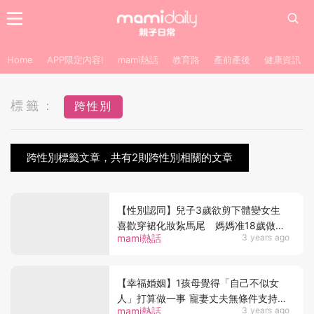
Home
APP限定內容!
mami熱話
教育路
產前產後
健康資訊
標籤：
跨性別
跨性別標籤文章，共有2則跨性別相關的文章
【性別認同】兒子3歲欲剪下體變女生
喜歡穿裙化妝紥馬尾 媽媽准18歲做變
mami熱話
3 years ago
性手術
【幸福婚姻】1孩母覺得「自己不似女
人」打算做一事 寵妻丈夫無條件支持：
mami熱話
3 years ago
要離婚都無所謂