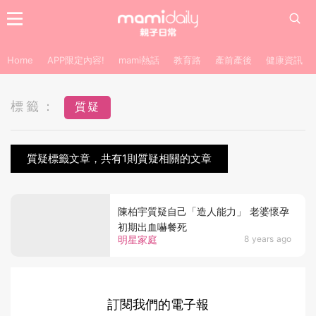
Home
APP限定內容!
mami熱話
教育路
產前產後
健康資訊
標籤：
質疑
質疑標籤文章，共有1則質疑相關的文章
陳柏宇質疑自己「造人能力」 老婆懷孕
初期出血嚇餐死
明星家庭
8 years ago
訂閱我們的電子報