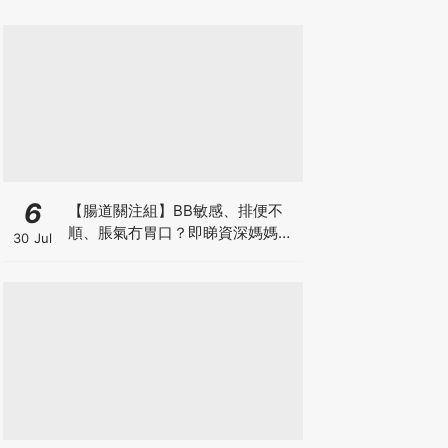
6
【腸道關注組】BB敏感、排便不
順、脹氣冇胃口？即睇資深媽媽分
30 Jul
享經驗之談 輕鬆解決湊B煩惱