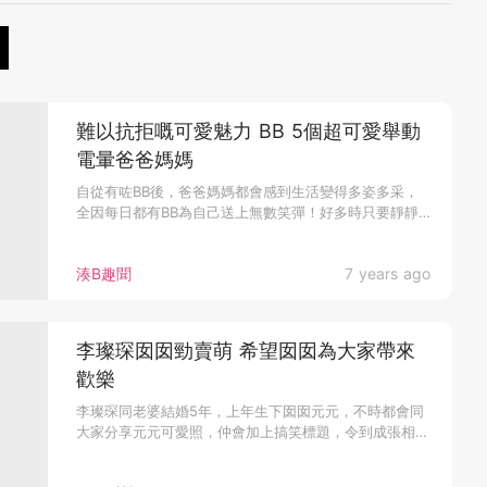
難以抗拒嘅可愛魅力 BB 5個超可愛舉動
電暈爸爸媽媽
自從有咗BB後，爸爸媽媽都會感到生活變得多姿多采，
全因每日都有BB為自己送上無數笑彈！好多時只要靜靜
望住BB做以下5個動...
湊B趣聞
7 years ago
李璨琛囡囡勁賣萌 希望囡囡為大家帶來
歡樂
李璨琛同老婆結婚5年，上年生下囡囡元元，不時都會同
大家分享元元可愛照，仲會加上搞笑標題，令到成張相真
係「有聲」㗎！！ 前...