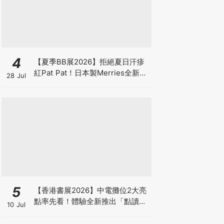
4
【夏季BB展2026】拒絕夏日汗疹
紅Pat Pat！日本製Merries全新超
28 Jul
吸安睡褲挑戰全晚零外漏 皇牌
First Premium系列買1送1！
5
【香港書展2026】中電攤位2大亮
點率先看！體驗全新推出「點讀故
10 Jul
事書」系列＋升級版《低碳城市規
劃師》電子桌遊