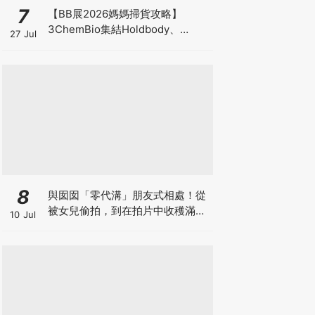
7
【BB展2026媽媽掃貨攻略】
3ChemBio集結Holdbody、
27 Jul
ProVen、森下仁丹、Return人氣
品牌激減！低至18折＋買3送1＋原
箱優惠低至65折
8
與囡囡「零代溝」朋友式相處！從
被女兒偷拍，到在拍片中收穫滿足
10 Jul
感！VAL媽｜美如｜KOL媽媽