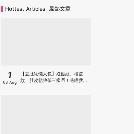
最熱文章
Hottest Articles
1
【去肚紋懶人包】妊娠紋、橙皮
紋、肚皮鬆弛係三樣嘢！邊啲救得
03 Aug
返、邊啲只能淡化？