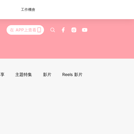
工作機會
在 APP上查看
分享
主題特集
影片
Reels 影片