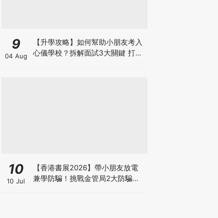
9
【升學攻略】如何幫助小朋友考入
心儀學校？拆解面試3大關鍵 打好
04 Aug
多元智能發展的營養基礎
10
【香港書展2026】帶小朋友放電
兼學防騙！挑戰金管局2大防騙遊
10 Jul
戲、贏「嗱喳蕉」購物袋及多款驚
喜紀念品！