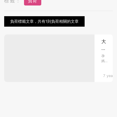
標籤：
負荷
負荷標籤文章，共有1則負荷相關的文章
大
肚
媽
孕
媽
媽
媽
身
由
體
懷孕心得
7 years
於
身
負
型
荷
同
大，
體
重
小
嘅
事
改
都
變，