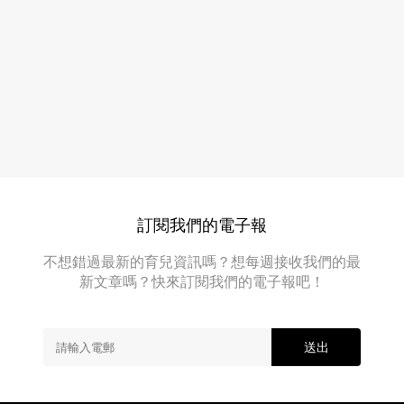
以
變
下
得
三
件
好
好
吃
似
力。
好
簡
單
嘅
事
情，
對
訂閱我們的電子報
於
佢
不想錯過最新的育兒資訊嗎？想每週接收我們的最
地
新文章嗎？快來訂閱我們的電子報吧！
嚟
講，
一
啲
送出
都
唔
容