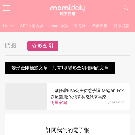
Home
APP限定內容!
mami熱話
教育路
產前產後
健康資訊
標籤：
變形金剛
變形金剛標籤文章，共有1則變形金剛相關的文章
五歲仔著Elsa公主裙惹爭議 Megan Fox
霸氣回應:他想著甚麼就著甚麼
明星家庭
9 years ago
訂閱我們的電子報