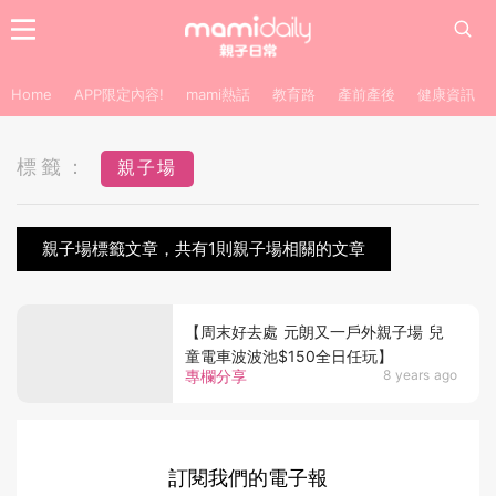
Home
APP限定內容!
mami熱話
教育路
產前產後
健康資訊
標籤：
親子場
親子場標籤文章，共有1則親子場相關的文章
【周末好去處 元朗又一戶外親子場 兒
童電車波波池$150全日任玩】
專欄分享
8 years ago
訂閱我們的電子報