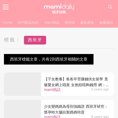
Home
APP限定內容!
mami熱話
教育路
產前產後
健康資訊
標籤：
西班牙
西班牙標籤文章，共有2則西班牙相關的文章
【子女教養】爸爸辛苦賺錢供女留學 竟
被愛女網上唱衰 女抱怨唔夠錢用 網：
mami熱話
2 years ago
應該自己想辦法
少女變媽媽為母則強鐵證 西班牙研究：
懷孕時大腦自製媽媽特質
mami熱話
8 years ago