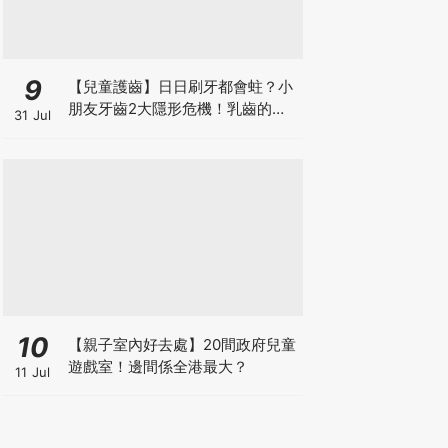
9
【兒童護齒】日日刷牙都會蛀？小
朋友牙齒2大隱形危機！乳齒的琺
31 Jul
瑯質比成人薄弱50%！選牙膏要睇
含氟量！
10
【親子室內好去處】20間政府兒童
遊戲室！邊間係全港最大？
11 Jul