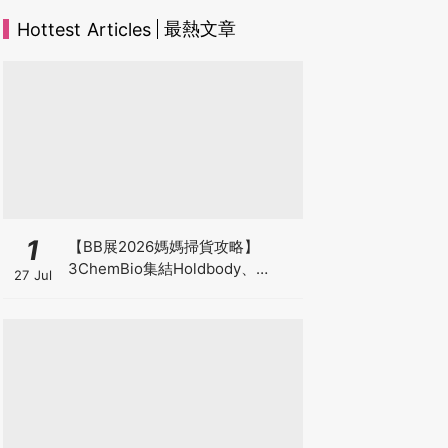
最熱文章
Hottest Articles
1
【BB展2026媽媽掃貨攻略】
3ChemBio集結Holdbody、
27 Jul
ProVen、森下仁丹、Return人氣
品牌激減！低至18折＋買3送1＋原
箱優惠低至65折