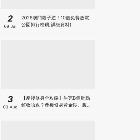
2
2026澳門親子遊！10個免費放電
公園排行榜(附詳細資料)
09 Jul
3
【產後修身全攻略】生完B個肚點
解收唔返？產後修身黃金期、腹直
03 Aug
肌分離、紮肚定做機一次睇