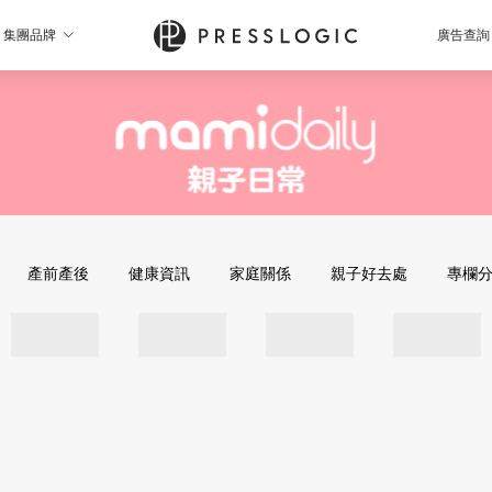
集團品牌
廣告查詢
產前產後
健康資訊
家庭關係
親子好去處
專欄