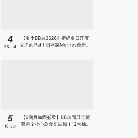
4
【夏季BB展2026】拒絕夏日汗疹
紅Pat Pat！日本製Merries全新超
28 Jul
吸安睡褲挑戰全晚零外漏 皇牌
First Premium系列買1送1！
5
【6個月加固必看】BB加固只吃蔬
菜粥？小心愈食愈缺鐵！12大補鐵
18 Jul
食材清單＋一星期食譜推薦