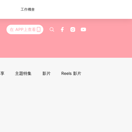
工作機會
在 APP上查看
分享
主題特集
影片
Reels 影片