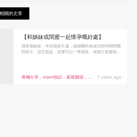
相關的文章
【和姊妹或閨蜜一起懷孕嘅好處】
我有個妹妹，年紀相差不遠，細個嘅時候成日吵吵鬧鬧嘈
到拆天，但又咁諗，其實可以一齊成長，就算打架都係一
種緣份同共同回憶。到...
專欄分享．mami熱話．家庭關係．湊B趣聞．bloggers
7 years ago