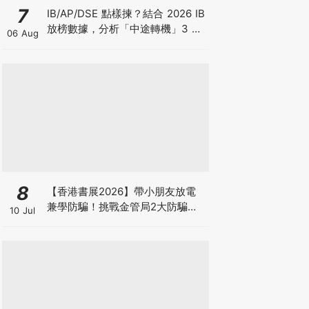
7
IB/AP/DSE 點樣揀？結合 2026 IB
放榜數據，分析「中途轉機」3 大
06 Aug
考慮！
8
【香港書展2026】帶小朋友放電
兼學防騙！挑戰金管局2大防騙遊
10 Jul
戲、贏「嗱喳蕉」購物袋及多款驚
喜紀念品！