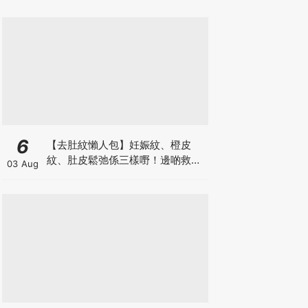
6
【去肚紋懶人包】妊娠紋、橙皮
紋、肚皮鬆弛係三樣嘢！邊啲救得
03 Aug
返、邊啲只能淡化？