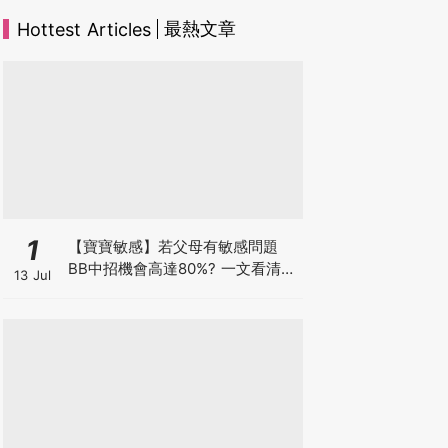
最熱文章
Hottest Articles
1
【寶寶敏感】若父母有敏感問題
BB中招機會高達80%? 一文看清預
13 Jul
防敏感關鍵因素！