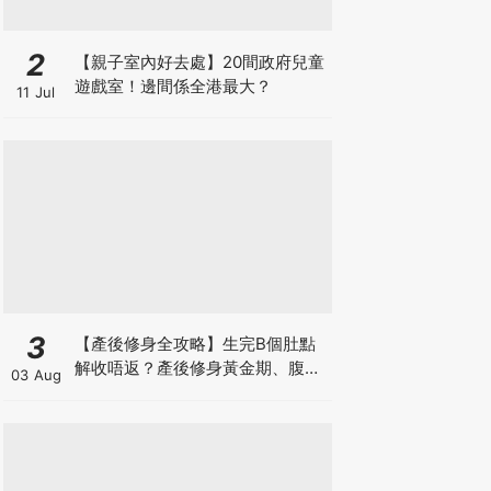
2
【親子室內好去處】20間政府兒童
遊戲室！邊間係全港最大？
11 Jul
3
【產後修身全攻略】生完B個肚點
解收唔返？產後修身黃金期、腹直
03 Aug
肌分離、紮肚定做機一次睇