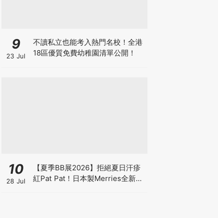
9
不讀私立也能考入熱門名校！全港
18區優質免費幼稚園清單公開！
23 Jul
10
【夏季BB展2026】拒絕夏日汗疹
紅Pat Pat！日本製Merries全新超
28 Jul
吸安睡褲挑戰全晚零外漏 皇牌
First Premium系列買1送1！