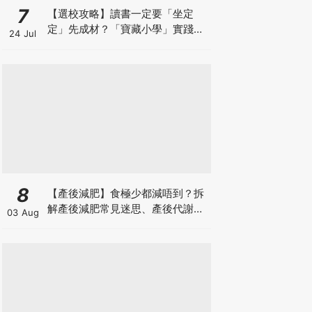
7
【選校攻略】讀書一定要「坐定
定」先成材？「寶藏小學」實踐動
24 Jul
靜循環激發孩子潛能
8
【產後減肥】食極少都減唔到？拆
解產後減肥常見迷思、產後代謝、
03 Aug
水腫原因＋淋巴引流、Onda Pro
修身攻略