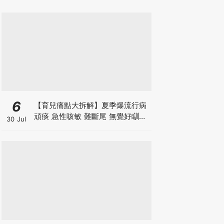
6
【育兒痛點大拆解】夏季爆流行病
頑痰 急性咳敏 難斷尾 無覺好瞓？
30 Jul
中醫教路 一招踢走頑痰斷尾！