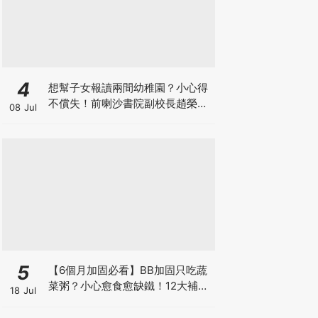
4
想幫子女報讀兩間幼稚園？小心得
不償失！前喇沙書院副校長趙榮
08 Jul
德：先問自己能否解決這3大問
題！
5
【6個月加固必看】BB加固只吃蔬
菜粥？小心愈食愈缺鐵！12大補鐵
18 Jul
食材清單＋一星期食譜推薦