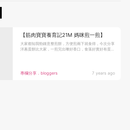
【筋肉寶寶養育記21M 媽咪煎一煎】
大家都知我勁鍾意整煎餅，方便煎兩下就食得，今次分享
洋蔥蛋餅比大家，一煎完出嚟好香口，食落好實好有蛋味
添！筋肉寶寶見到眼都...
專欄分享．bloggers
7 years ago