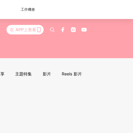
工作機會
在 APP上查看
分享
主題特集
影片
Reels 影片