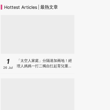
最熱文章
Hottest Articles
1
「太空人家庭」分隔港加兩地！經
理人媽媽一打二獨自扛起育兒重
26 Jul
擔！Stephanie｜經理人｜太空人
家庭｜職場媽媽