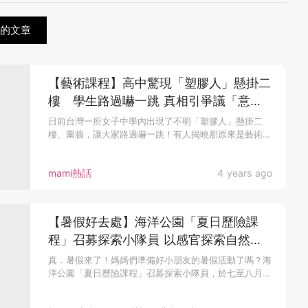
關的文章
【藝術課程】高中驚現「塑膠人」懸掛二
樓 學生路過嚇一跳 真相引爭議「意義
何在？」
日前台灣一所女子中學內出現了不明「塑膠人」懸掛二
樓、圍牆，讓大家路過嚇一跳！有人揭曉那原來是藝術生
活...
mami熱話
4 years ago
【暑假好去處】海洋公園「夏日歷險課
程」召募探索小隊員 以感官探索自然國
度親親小動物
真．暑假來了！媽媽們準備好小朋友的暑假活動了嗎？海
洋公園「夏日歷險課程」召募探索小隊員，於七至八月
其...