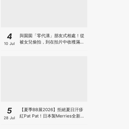
4
與囡囡「零代溝」朋友式相處！從
被女兒偷拍，到在拍片中收穫滿足
10 Jul
感！VAL媽｜美如｜KOL媽媽
5
【夏季BB展2026】拒絕夏日汗疹
紅Pat Pat！日本製Merries全新超
28 Jul
吸安睡褲挑戰全晚零外漏 皇牌
First Premium系列買1送1！