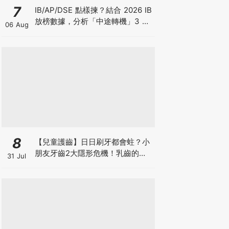
7
IB/AP/DSE 點樣揀？結合 2026 IB
放榜數據，分析「中途轉機」3 大
06 Aug
考慮！
8
【兒童護齒】日日刷牙都會蛀？小
朋友牙齒2大隱形危機！乳齒的琺
31 Jul
瑯質比成人薄弱50%！選牙膏要睇
含氟量！