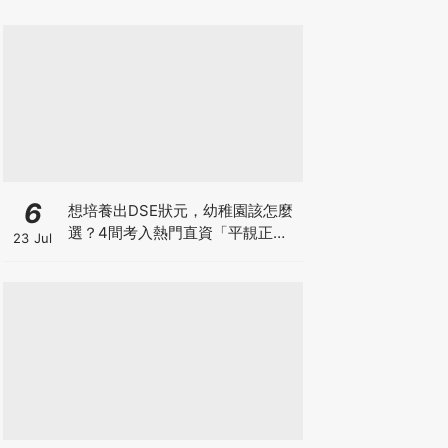
6
想培養出DSE狀元，幼稚園該怎麼
選？4間考入熱門直資「平靚正」
23 Jul
免費幼稚園！