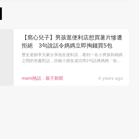
【窩心兒子】男孩逛便利店想買薯片慘遭
拒絕 3句說話令媽媽立即掏錢買5包
歷史老師李天豪分享他在便利店，看到一名小男孩和媽媽
之間的有趣對話，目睹小朋友成功用2句話將媽媽「收
服...
mami熱話．親子新聞
4 years ago