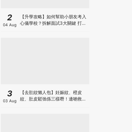
2
【升學攻略】如何幫助小朋友考入
心儀學校？拆解面試3大關鍵 打好
04 Aug
多元智能發展的營養基礎
3
【去肚紋懶人包】妊娠紋、橙皮
紋、肚皮鬆弛係三樣嘢！邊啲救得
03 Aug
返、邊啲只能淡化？