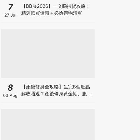
7
【BB展2026】一文睇掃貨攻略！
精選抵買優惠＋必搶禮物清單
27 Jul
8
【產後修身全攻略】生完B個肚點
解收唔返？產後修身黃金期、腹直
03 Aug
肌分離、紮肚定做機一次睇