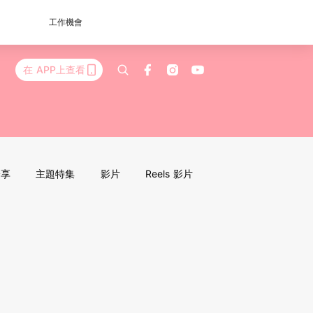
工作機會
在 APP上查看
分享
主題特集
影片
Reels 影片