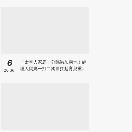
6
「太空人家庭」分隔港加兩地！經
理人媽媽一打二獨自扛起育兒重
26 Jul
擔！Stephanie｜經理人｜太空人
家庭｜職場媽媽