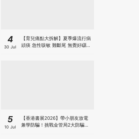
4
【育兒痛點大拆解】夏季爆流行病
頑痰 急性咳敏 難斷尾 無覺好瞓？
30 Jul
中醫教路 一招踢走頑痰斷尾！
5
【香港書展2026】帶小朋友放電
兼學防騙！挑戰金管局2大防騙遊
10 Jul
戲、贏「嗱喳蕉」購物袋及多款驚
喜紀念品！