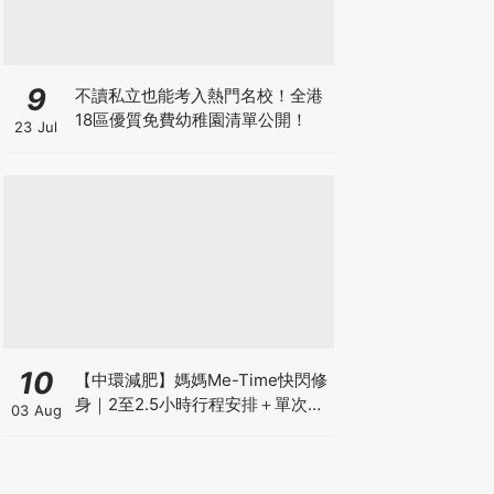
9
不讀私立也能考入熱門名校！全港
18區優質免費幼稚園清單公開！
23 Jul
10
【中環減肥】媽媽Me-Time快閃修
身｜2至2.5小時行程安排＋單次收
03 Aug
費攻略