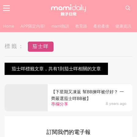
Home
APP限定內容!
mami熱話
教育路
產前產後
健康資訊
標籤：
茄士咩
茄士咩標籤文章，共有1則茄士咩相關的文章
【下星期又凍返 幫BB揀咩被仔好？ 一
齊嚴選茄士咩BB被】
專欄分享
8 years ago
訂閱我們的電子報