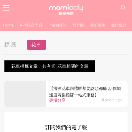
Home
APP限定內容!
mami熱話
教育路
產前產後
健康資訊
標籤：
花車
花車標籤文章，共有1則花車相關的文章
【擺酒花車回禮咩都要諗頭都痛 話你知
邊度齊集婚嫁一站式服務】
專欄分享
8 years ago
訂閱我們的電子報