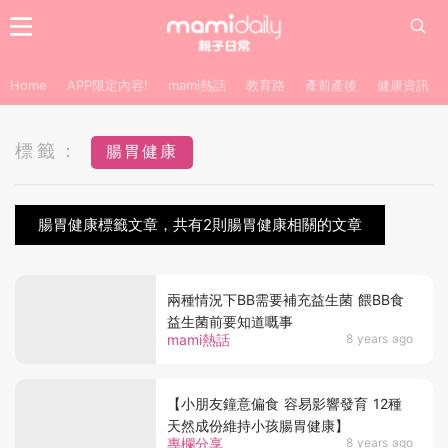
Home
APP限定內容!
mami熱話
教育路
產前產後
健康資訊
標籤：
腸胃健康
腸胃健康標籤文章，共有2則腸胃健康相關的文章
兩種情況下BB需要補充益生菌 餵BB食
益生菌前要知道嘅事
mami熱話
8 years ago
【小朋友鐘意偏食 容易影響發育 12種
天然成份維持小孩腸胃健康】
專欄分享
8 years ago