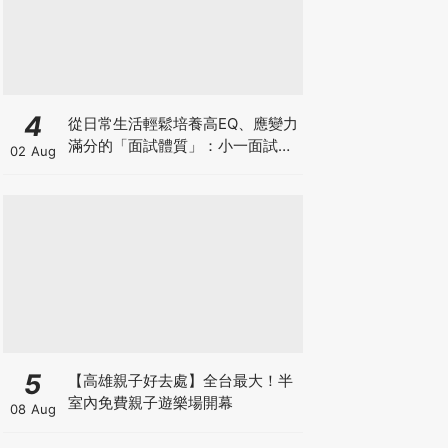
4
從日常生活輕鬆培養高EQ、應變力
滿分的「面試體質」：小一面試最
02 Aug
強備戰指南
5
【高雄親子好去處】全台最大！半
室內免費親子遊樂場開幕
08 Aug