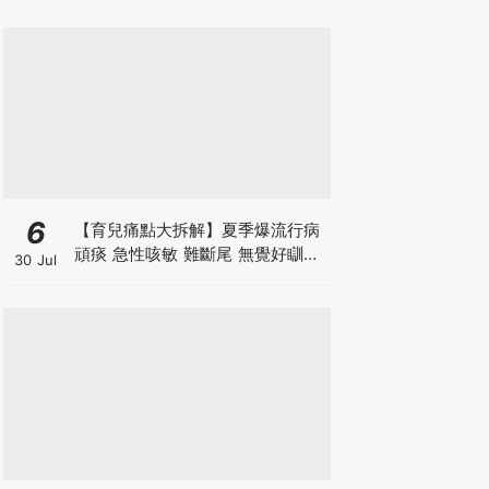
6
【育兒痛點大拆解】夏季爆流行病
頑痰 急性咳敏 難斷尾 無覺好瞓？
30 Jul
中醫教路 一招踢走頑痰斷尾！