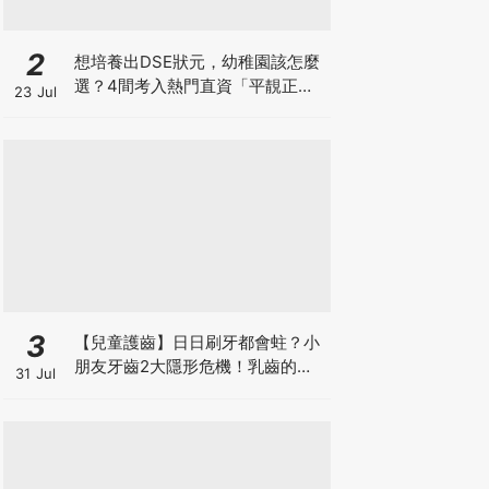
2
想培養出DSE狀元，幼稚園該怎麼
選？4間考入熱門直資「平靚正」
23 Jul
免費幼稚園！
3
【兒童護齒】日日刷牙都會蛀？小
朋友牙齒2大隱形危機！乳齒的琺
31 Jul
瑯質比成人薄弱50%！選牙膏要睇
含氟量！