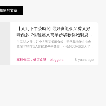
相關的文章
【又到下午茶時間 最好食返個又香又好
味西多 7個輕鬆又簡單步驟教你炮製腐乳
西多士】
生完BB之後，好少去到茶餐廳食飯，雖然我地勝在有會
體貼孕婦同老人家的澳牛茶餐廳，不過與其麻煩別人辛苦
自己，不如在家茶餐廳...
專欄分享．健康食譜．bloggers
8 years ago