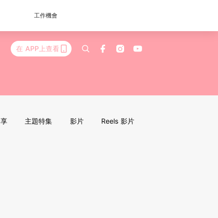
工作機會
在 APP上查看
分享
主題特集
影片
Reels 影片