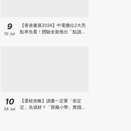
9
【香港書展2026】中電攤位2大亮
點率先看！體驗全新推出「點讀故
10 Jul
事書」系列＋升級版《低碳城市規
劃師》電子桌遊
10
【選校攻略】讀書一定要「坐定
定」先成材？「寶藏小學」實踐動
24 Jul
靜循環激發孩子潛能