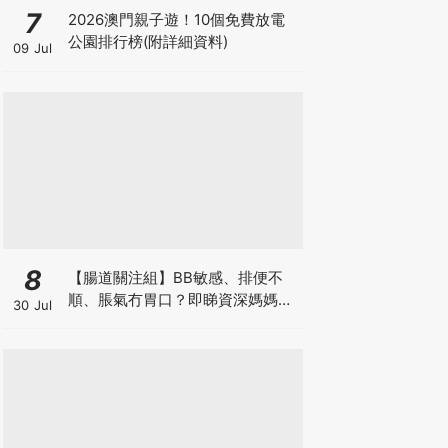
7
2026澳門親子遊！10個免費放電
公園排行榜(附詳細資料)
09 Jul
8
【腸道關注組】BB敏感、排便不
順、脹氣冇胃口？即睇資深媽媽分
30 Jul
享經驗之談 輕鬆解決湊B煩惱