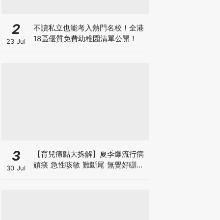
2
不讀私立也能考入熱門名校！全港
18區優質免費幼稚園清單公開！
23 Jul
3
【育兒痛點大拆解】夏季爆流行病
頑痰 急性咳敏 難斷尾 無覺好瞓？
30 Jul
中醫教路 一招踢走頑痰斷尾！