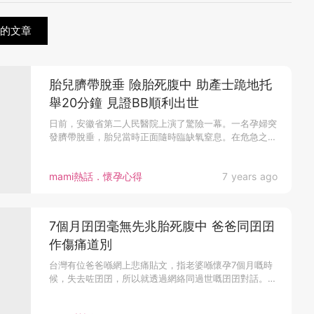
關的文章
胎兒臍帶脫垂 險胎死腹中 助產士跪地托
舉20分鐘 見證BB順利出世
日前，安徽省第二人民醫院上演了驚險一幕。一名孕婦突
發臍帶脫垂，胎兒當時正面隨時臨缺氧窒息。在危急之
際...
mami熱話．懷孕心得
7 years ago
7個月囝囝毫無先兆胎死腹中 爸爸同囝囝
作傷痛道別
台灣有位爸爸喺網上悲痛貼文，指老婆喺懷孕7個月嘅時
候，失去咗囝囝，所以就透過網絡同過世嘅囝囝對話。
爸爸心痛描述當時知道...