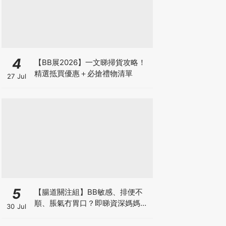
4
【BB展2026】一文睇掃貨攻略！
精選抵買優惠＋必搶禮物清單
27 Jul
5
【腸道關注組】BB敏感、排便不
順、脹氣冇胃口？即睇資深媽媽分
30 Jul
享經驗之談 輕鬆解決湊B煩惱