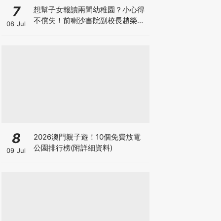
7
想幫子女報讀兩間幼稚園？小心得
不償失！前喇沙書院副校長趙榮
08 Jul
德：先問自己能否解決這3大問
題！
8
2026澳門親子遊！10個免費放電
公園排行榜(附詳細資料)
09 Jul