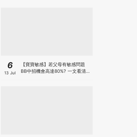
6
【寶寶敏感】若父母有敏感問題
BB中招機會高達80%? 一文看清預
13 Jul
防敏感關鍵因素！