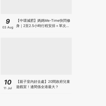
9
【中環減肥】媽媽Me-Time快閃修
身｜2至2.5小時行程安排＋單次收
03 Aug
費攻略
10
【親子室內好去處】20間政府兒童
遊戲室！邊間係全港最大？
11 Jul