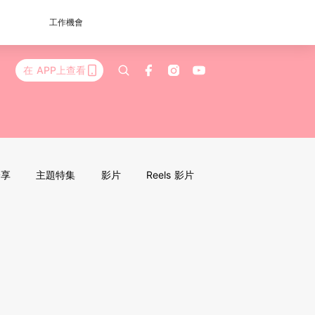
工作機會
在 APP上查看
分享
主題特集
影片
Reels 影片