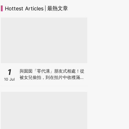
最熱文章
Hottest Articles
1
與囡囡「零代溝」朋友式相處！從
被女兒偷拍，到在拍片中收穫滿足
10 Jul
感！VAL媽｜美如｜KOL媽媽