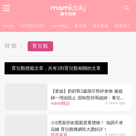
Home
APP限定內容!
mami熱話
教育路
產前產後
健康資訊
標籤：
育兒觀
育兒觀標籤文章，共有2則育兒觀相關的文章
【婆媳】奶奶幫2歲孫仔剪碎食物 被媳
婦一理由阻止 固執堅持罵媳婦：養兒
mami熱話
2 years ago
30年觀念都錯嗎
小S黑面拒收囡囡貴重禮物！ 強調不准
花錢 育兒觀獲網民大讚好評！
明星家庭
8 years ago