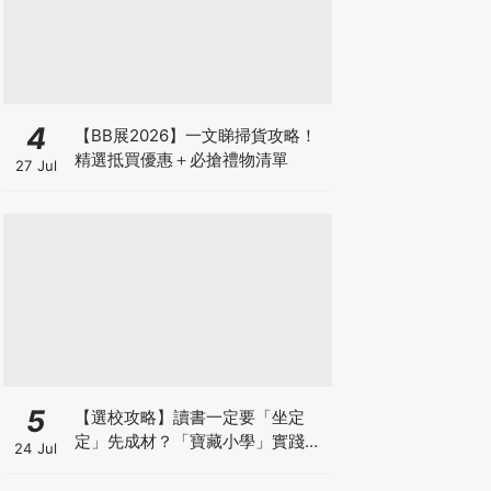
4
【BB展2026】一文睇掃貨攻略！
精選抵買優惠＋必搶禮物清單
27 Jul
5
【選校攻略】讀書一定要「坐定
定」先成材？「寶藏小學」實踐動
24 Jul
靜循環激發孩子潛能