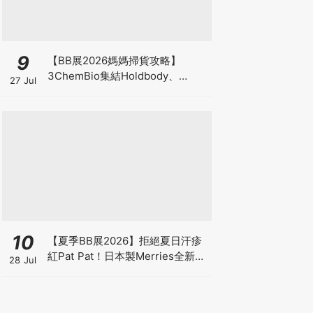
9
【BB展2026媽媽掃貨攻略】
3ChemBio集結Holdbody、
27 Jul
ProVen、森下仁丹、Return人氣
品牌激減！低至18折＋買3送1＋原
箱優惠低至65折
10
【夏季BB展2026】拒絕夏日汗疹
紅Pat Pat！日本製Merries全新超
28 Jul
吸安睡褲挑戰全晚零外漏 皇牌
First Premium系列買1送1！