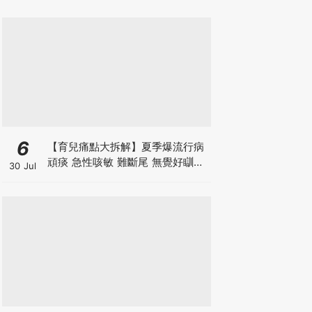
6
【育兒痛點大拆解】夏季爆流行病
頑痰 急性咳敏 難斷尾 無覺好瞓？
30 Jul
中醫教路 一招踢走頑痰斷尾！