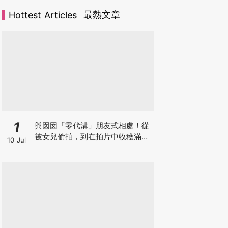
最熱文章
Hottest Articles
1
與囡囡「零代溝」朋友式相處！從
被女兒偷拍，到在拍片中收穫滿足
10 Jul
感！VAL媽｜美如｜KOL媽媽