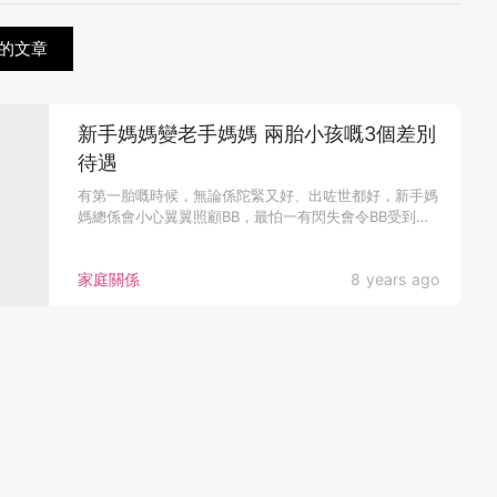
的文章
新手媽媽變老手媽媽 兩胎小孩嘅3個差別
待遇
有第一胎嘅時候，無論係陀緊又好、出咗世都好，新手媽
媽總係會小心翼翼照顧BB，最怕一有閃失會令BB受到傷
害，甚至一刻都唔捨...
家庭關係
8 years ago