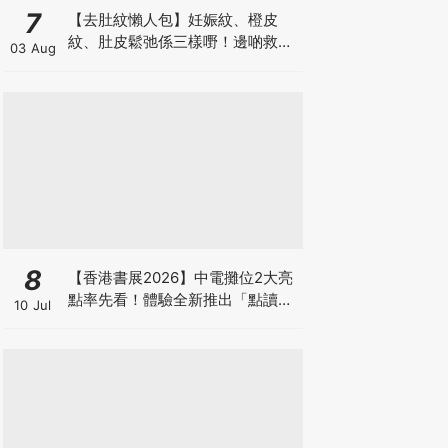
7
【去肚紋懶人包】妊娠紋、橙皮
紋、肚皮鬆弛係三樣嘢！邊啲救得
03 Aug
返、邊啲只能淡化？
8
【香港書展2026】中電攤位2大亮
點率先看！體驗全新推出「點讀故
10 Jul
事書」系列＋升級版《低碳城市規
劃師》電子桌遊