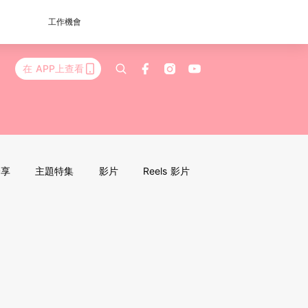
工作機會
在 APP上查看
分享
主題特集
影片
Reels 影片