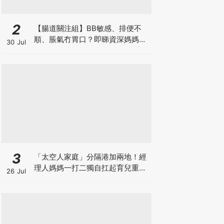
2
【腸道關注組】BB敏感、排便不
順、脹氣冇胃口？即睇資深媽媽分
30 Jul
享經驗之談 輕鬆解決湊B煩惱
3
「太空人家庭」分隔港加兩地！經
理人媽媽一打二獨自扛起育兒重
26 Jul
擔！Stephanie｜經理人｜太空人
家庭｜職場媽媽