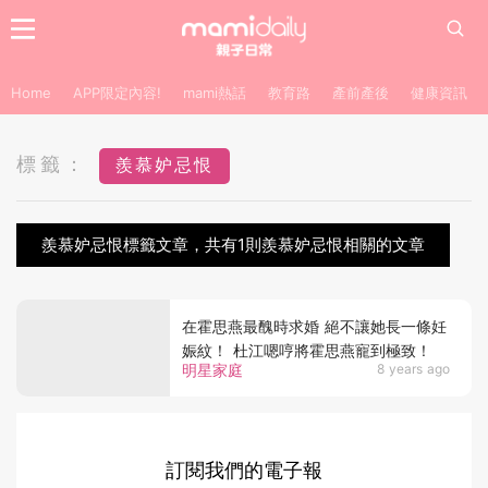
Home
APP限定內容!
mami熱話
教育路
產前產後
健康資訊
標籤：
羨慕妒忌恨
羨慕妒忌恨標籤文章，共有1則羨慕妒忌恨相關的文章
在霍思燕最醜時求婚 絕不讓她長一條妊
娠紋！ 杜江嗯哼將霍思燕寵到極致！
明星家庭
8 years ago
訂閱我們的電子報