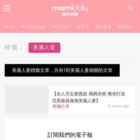
Home
APP限定內容!
mami熱話
教育路
產前產後
健康資訊
標籤：
美麗人妻
美麗人妻標籤文章，共有1則美麗人妻相關的文章
【女人天生都貪靚 媽媽亦然 教你打造
完美妝容做個美麗人妻】
專欄分享
8 years ago
訂閱我們的電子報