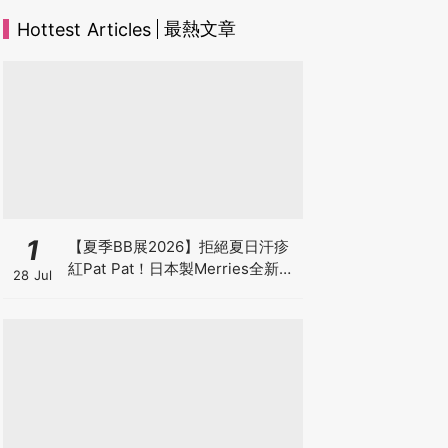
最熱文章
Hottest Articles
1
【夏季BB展2026】拒絕夏日汗疹
紅Pat Pat！日本製Merries全新超
28 Jul
吸安睡褲挑戰全晚零外漏 皇牌
First Premium系列買1送1！