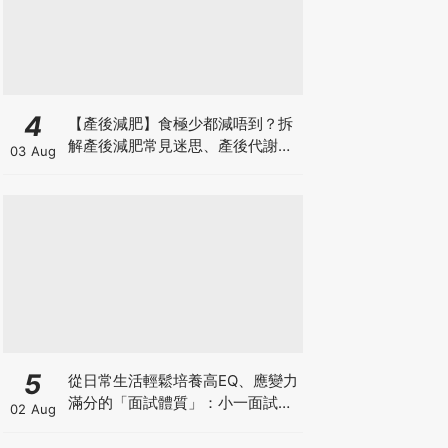
4
【產後減肥】食極少都減唔到？拆
解產後減肥常見迷思、產後代謝、
03 Aug
水腫原因＋淋巴引流、Onda Pro
修身攻略
5
從日常生活輕鬆培養高EQ、應變力
滿分的「面試體質」：小一面試最
02 Aug
強備戰指南