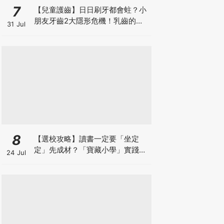
7
【兒童護齒】日日刷牙都會蛀？小
朋友牙齒2大隱形危機！乳齒的琺
31 Jul
瑯質比成人薄弱50%！選牙膏要睇
含氟量！
8
【選校攻略】讀書一定要「坐定
定」先成材？「寶藏小學」實踐動
24 Jul
靜循環激發孩子潛能