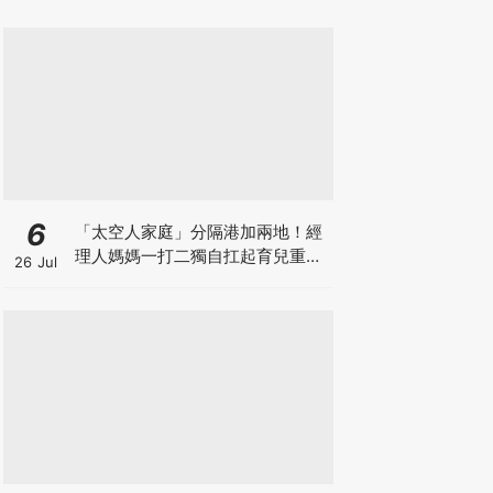
6
「太空人家庭」分隔港加兩地！經
理人媽媽一打二獨自扛起育兒重
26 Jul
擔！Stephanie｜經理人｜太空人
家庭｜職場媽媽