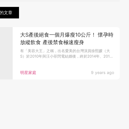
的文章
大S產後絕食一個月爆瘦10公斤！ 懷孕時
放縱飲食 產後禁食極速瘦身
有「美容大王」之稱，出名愛美的台灣演員徐熙媛（大
S）於2010年與汪小菲閃電結婚後，終於2014年、2016
年分別誕下女...
明星家庭
9 years ago