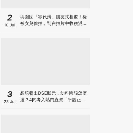
2
與囡囡「零代溝」朋友式相處！從
被女兒偷拍，到在拍片中收穫滿足
10 Jul
感！VAL媽｜美如｜KOL媽媽
3
想培養出DSE狀元，幼稚園該怎麼
選？4間考入熱門直資「平靚正」
23 Jul
免費幼稚園！