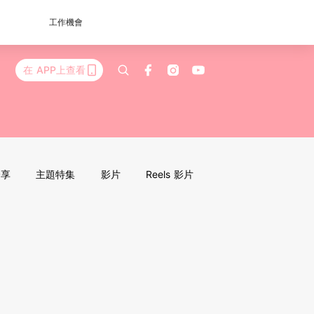
工作機會
在 APP上查看
分享
主題特集
影片
Reels 影片