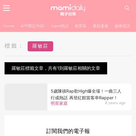
Home
APP限定內容!
mami熱話
教育路
產前產後
健康資訊
標籤：
羅敏莊
羅敏莊標籤文章，共有1則羅敏莊相關的文章
5歲陳禛Rap歌High爆全場！一曲三人
行成熱話 再登紅館當客串Rapper！
明星家庭
8 years ago
訂閱我們的電子報