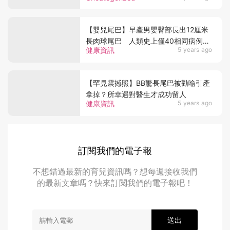
【嬰兒尾巴】早產男嬰臀部長出12厘米
長肉球尾巴 人類史上僅40相同病例狀
健康資訊
5 years ago
況超罕見
【罕見震撼照】BB驚長尾巴被勸喻引產
拿掉？所幸遇對醫生才成功留人
健康資訊
5 years ago
訂閱我們的電子報
不想錯過最新的育兒資訊嗎？想每週接收我們
的最新文章嗎？快來訂閱我們的電子報吧！
送出