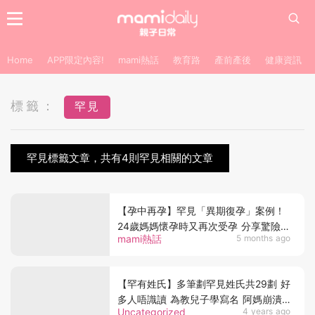
Home
APP限定內容!
mami熱話
教育路
產前產後
健康資訊
標籤：
罕見
罕見標籤文章，共有4則罕見相關的文章
【孕中再孕】罕見「異期復孕」案例！
24歲媽媽懷孕時又再次受孕 分享驚險生
mami熱話
5 months ago
產經歷 網民驚呼生命奇蹟
【罕有姓氏】多筆劃罕見姓氏共29劃 好
多人唔識讀 為教兒子學寫名 阿媽崩潰
Uncategorized
4 years ago
後悔嫁給老公