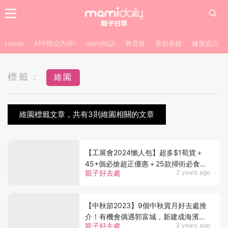
Home
APP限定內容!
mami熱話
教育路
產前產後
健康資訊
標籤：
維園
維園標籤文章，共有3則維園相關的文章
【工展會2024懶人包】超多$1荀貨＋
45+個必搶超正優惠＋25款掃街必食＋
親子好去處
2 years ago
免費門票
【中秋節2023】9個中秋賞月好去處推
介！有機會偶遇郭富城，新建成海濱公
親子好去處
3 years ago
園望到維港夜景！