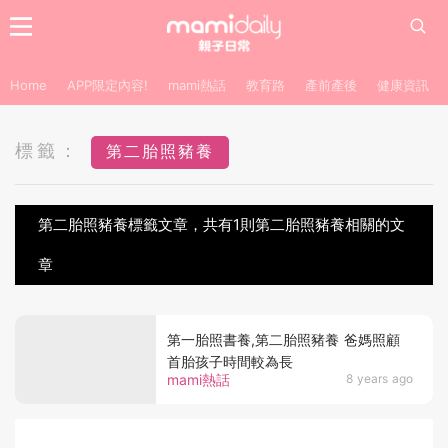
Home
APP限定內容!
mami熱話
教育路
產前產後
健康資訊
標籤：
第二胎照豬養
第二胎照豬養標籤文章，共有1則第二胎照豬養相關的文
章
第一胎照書養,第二胎照豬養 爸媽照顧
首胎孩子時間較為長
mami熱話
8 years ago