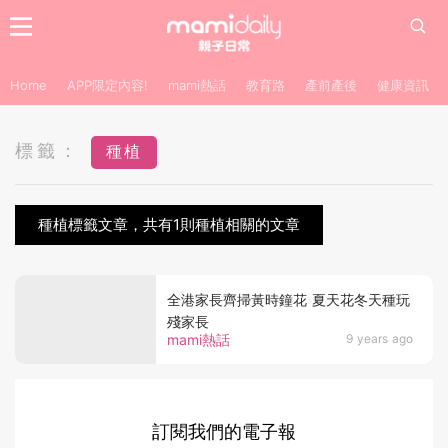
Home
APP限定內容!
mami熱話
教育路
產前產後
健康資訊
標籤：
種植
種植標籤文章，共有1則種植相關的文章
全港家長齊掃黃時鐘花 夏天花冬天種玩
殘家長
mami熱話
9 years ago
訂閱我們的電子報