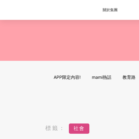
關於集團
APP限定內容!
mami熱話
教育路
標籤：
社會