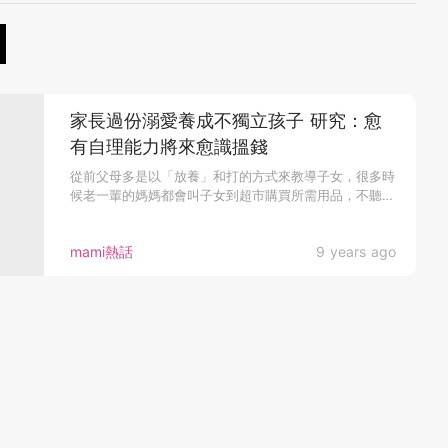
家長過份溺愛養成不獨立孩子 研究：愈
有自理能力將來愈識搵錢
從前父母多是以「放養」和打的方式來教導子女，很多時
候老一輩的媽媽都會叫子女到超市購買所需用品，不聽話
便打，所以相信有不少...
mami熱話
9 years ago