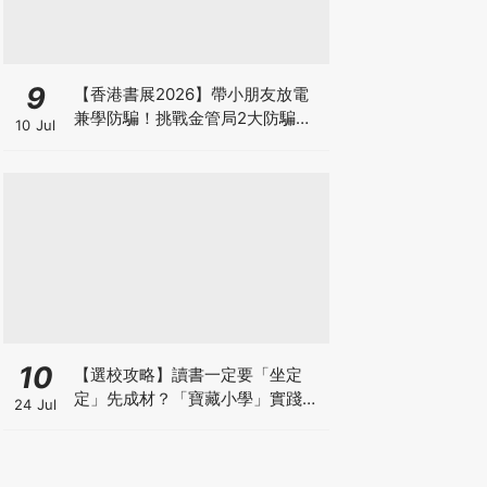
9
【香港書展2026】帶小朋友放電
兼學防騙！挑戰金管局2大防騙遊
10 Jul
戲、贏「嗱喳蕉」購物袋及多款驚
喜紀念品！
10
【選校攻略】讀書一定要「坐定
定」先成材？「寶藏小學」實踐動
24 Jul
靜循環激發孩子潛能