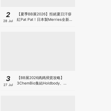
2
【夏季BB展2026】拒絕夏日汗疹
紅Pat Pat！日本製Merries全新超
28 Jul
吸安睡褲挑戰全晚零外漏 皇牌
First Premium系列買1送1！
3
【BB展2026媽媽掃貨攻略】
3ChemBio集結Holdbody、
27 Jul
ProVen、森下仁丹、Return人氣
品牌激減！低至18折＋買3送1＋原
箱優惠低至65折