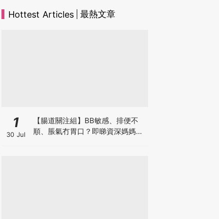
最熱文章
Hottest Articles
1
【腸道關注組】BB敏感、排便不
順、脹氣冇胃口？即睇資深媽媽分
30 Jul
享經驗之談 輕鬆解決湊B煩惱