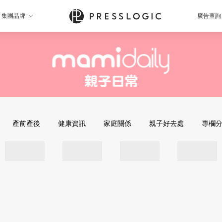
集團品牌
廣告查詢
產前產後
健康資訊
家庭關係
親子好去處
專欄