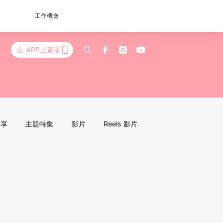
工作機會
在 APP上查看
分享
主題特集
影片
Reels 影片