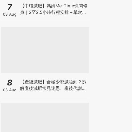
7
【中環減肥】媽媽Me-Time快閃修
身｜2至2.5小時行程安排＋單次收
03 Aug
費攻略
8
【產後減肥】食極少都減唔到？拆
解產後減肥常見迷思、產後代謝、
03 Aug
水腫原因＋淋巴引流、Onda Pro
修身攻略