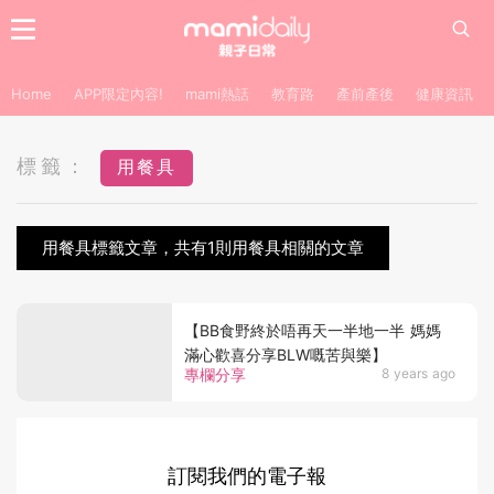
Home
APP限定內容!
mami熱話
教育路
產前產後
健康資訊
標籤：
用餐具
用餐具標籤文章，共有1則用餐具相關的文章
【BB食野終於唔再天一半地一半 媽媽
滿心歡喜分享BLW嘅苦與樂】
專欄分享
8 years ago
訂閱我們的電子報