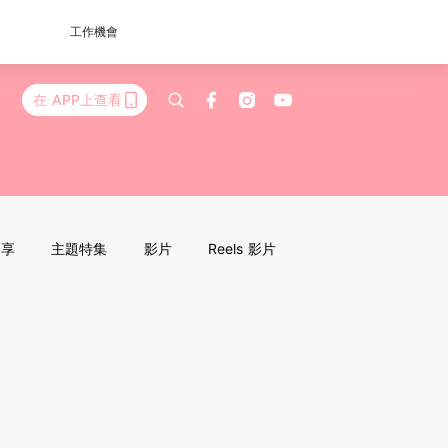
工作機會
在 APP上查看
分享
主題特集
影片
Reels 影片