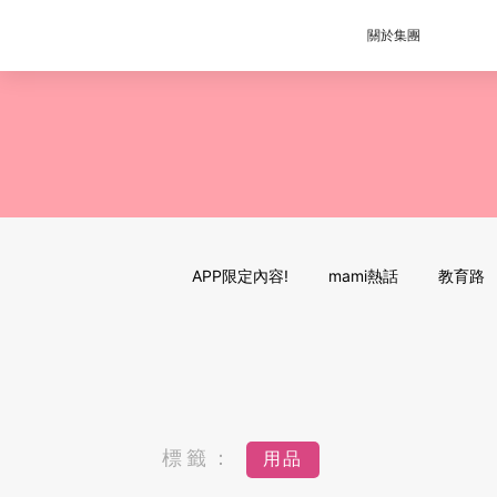
關於集團
APP限定內容!
mami熱話
教育路
標籤：
用品