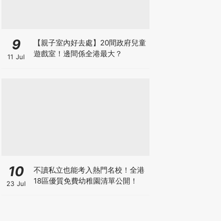
9
【親子室內好去處】20間政府兒童
遊戲室！邊間係全港最大？
11 Jul
10
不讀私立也能考入熱門名校！全港
18區優質免費幼稚園清單公開！
23 Jul