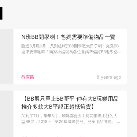
N班BB開學喇！爸媽需要準備物品一覽
臨近8月尾9月，又到咗N班BB開學嘅大日子喇！究竟BB
返學要帶啲咩？而家小編就為各位爸媽準備好BB返學必
備嘅物品清單，睇...
教育路
8 years ago
【BB展只單止BB嘢平 仲有大B玩樂用品
推介多款大B平靚正超抵筍貨】
又到了7月，每年8月，嶠媽都會去由荷花集團主辦的大
型BB展，2018 -「第26屆國際嬰兒、兒童用品博覽」 將
於2018...