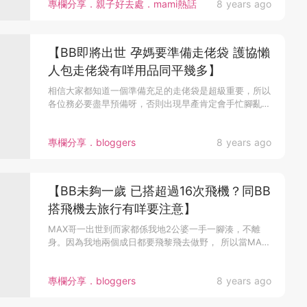
專欄分享．親子好去處．mami熱話
8 years ago
【 BB即將出世 孕媽要準備走佬袋 護協懶
人包走佬袋有咩用品同平幾多】
相信大家都知道一個準備充足的走佬袋是超級重要，所以
各位務必要盡早預備呀，否則出現早產肯定會手忙腳亂
外...
專欄分享．bloggers
8 years ago
【BB未夠一歲 已搭超過16次飛機？同BB
搭飛機去旅行有咩要注意】
MAX哥一出世到而家都係我地2公婆一手一腳湊，不離
身。因為我地兩個成日都要飛黎飛去做野， 所以當MAX
哥到100日後就決...
專欄分享．bloggers
8 years ago