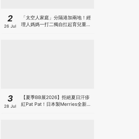
2
「太空人家庭」分隔港加兩地！經
理人媽媽一打二獨自扛起育兒重
26 Jul
擔！Stephanie｜經理人｜太空人
家庭｜職場媽媽
3
【夏季BB展2026】拒絕夏日汗疹
紅Pat Pat！日本製Merries全新超
28 Jul
吸安睡褲挑戰全晚零外漏 皇牌
First Premium系列買1送1！