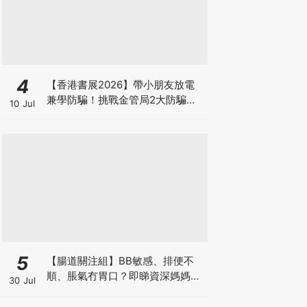
4
【香港書展2026】帶小朋友放電
兼學防騙！挑戰金管局2大防騙遊
10 Jul
戲、贏「嗱喳蕉」購物袋及多款驚
喜紀念品！
5
【腸道關注組】BB敏感、排便不
順、脹氣冇胃口？即睇資深媽媽分
30 Jul
享經驗之談 輕鬆解決湊B煩惱