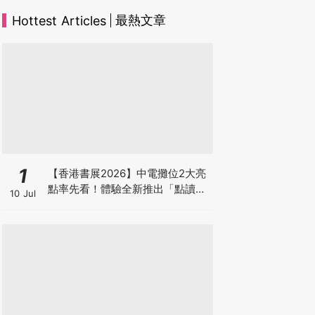
最熱文章
Hottest Articles
1
【香港書展2026】中電攤位2大亮
點率先看！體驗全新推出「點讀故
10 Jul
事書」系列＋升級版《低碳城市規
劃師》電子桌遊