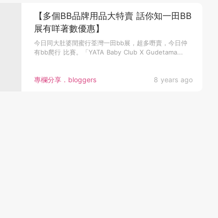
【多個BB品牌用品大特賣 話你知一田BB
展有咩著數優惠】
今日同大肚婆閏蜜行荃灣一田bb展，超多嘢賣，今日仲
有bb爬行 比賽。「YATA Baby Club X Gudetama...
專欄分享．bloggers
8 years ago