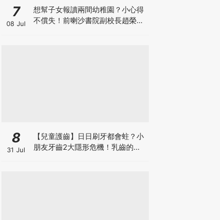
7
想幫子女報讀兩間幼稚園？小心得
不償失！前喇沙書院副校長趙榮
08 Jul
德：先問自己能否解決這3大問
題！
8
【兒童護齒】日日刷牙都會蛀？小
朋友牙齒2大隱形危機！乳齒的琺
31 Jul
瑯質比成人薄弱50%！選牙膏要睇
含氟量！