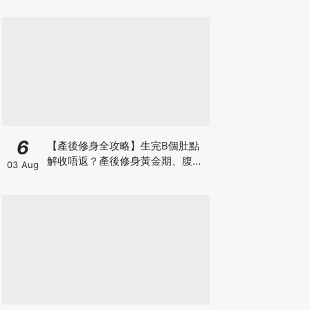
6
【產後修身全攻略】生完B個肚點
解收唔返？產後修身黃金期、腹直
03 Aug
肌分離、紮肚定做機一次睇