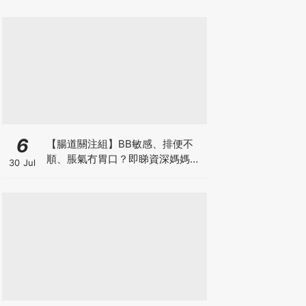
6
【腸道關注組】BB敏感、排便不
順、脹氣冇胃口？即睇資深媽媽分
30 Jul
享經驗之談 輕鬆解決湊B煩惱