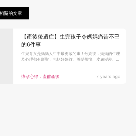
相關的文章
【產後後遺症】生完孩子令媽媽痛苦不已
的6件事
生兒育女是媽媽人生中最勇敢的事！分娩後，媽媽的生理
及心理都有影響，包括妊娠紋、脫髮煩惱、皮膚變差、
胸...
懷孕心得．產前產後
7 years ago