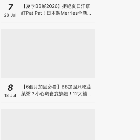
7
【夏季BB展2026】拒絕夏日汗疹
紅Pat Pat！日本製Merries全新超
28 Jul
吸安睡褲挑戰全晚零外漏 皇牌
First Premium系列買1送1！
8
【6個月加固必看】BB加固只吃蔬
菜粥？小心愈食愈缺鐵！12大補鐵
18 Jul
食材清單＋一星期食譜推薦