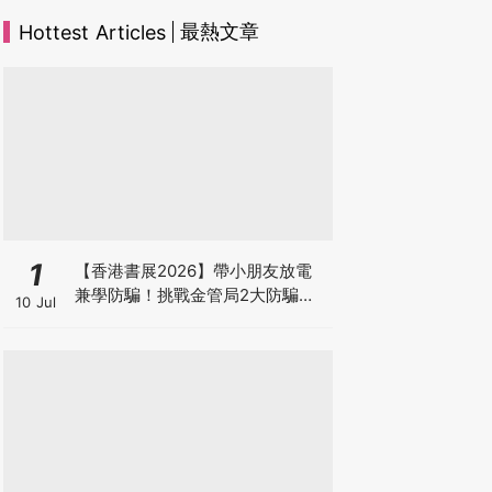
最熱文章
Hottest Articles
1
【香港書展2026】帶小朋友放電
兼學防騙！挑戰金管局2大防騙遊
10 Jul
戲、贏「嗱喳蕉」購物袋及多款驚
喜紀念品！