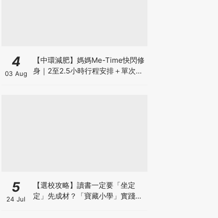
4
【中環減肥】媽媽Me-Time快閃修
身｜2至2.5小時行程安排＋單次收
03 Aug
費攻略
5
【選校攻略】讀書一定要「坐定
定」先成材？「寶藏小學」實踐動
24 Jul
靜循環激發孩子潛能