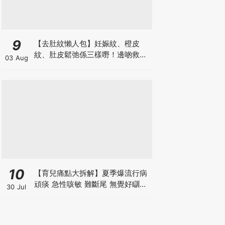
9
【去肚紋懶人包】妊娠紋、橙皮
紋、肚皮鬆弛係三樣嘢！邊啲救得
03 Aug
返、邊啲只能淡化？
10
【育兒痛點大拆解】夏季爆流行病
頑痰 急性咳敏 難斷尾 無覺好瞓？
30 Jul
中醫教路 一招踢走頑痰斷尾！