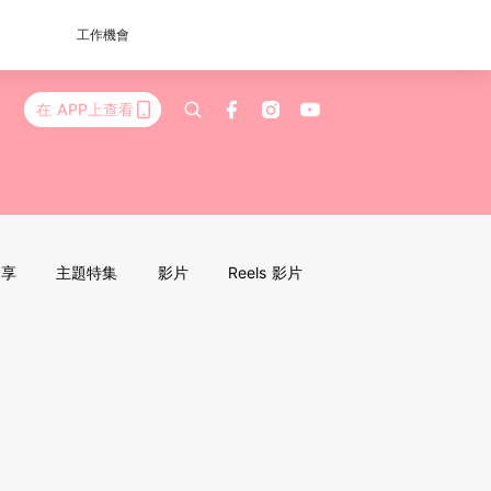
工作機會
在 APP上查看
分享
主題特集
影片
Reels 影片