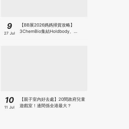
9
【BB展2026媽媽掃貨攻略】
3ChemBio集結Holdbody、
27 Jul
ProVen、森下仁丹、Return人氣
品牌激減！低至18折＋買3送1＋原
箱優惠低至65折
10
【親子室內好去處】20間政府兒童
遊戲室！邊間係全港最大？
11 Jul