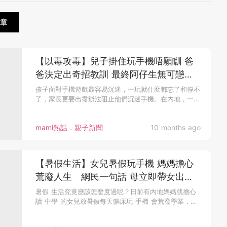
章
【以毒攻毒】兒子掛住玩手機唔願瞓 爸
爸決定出奇招教訓 最終阿仔生無可戀知
道錯
孩子面對手機遊戲最容易沉迷，一玩就什麼都忘了和停不
了，家長更要出盡辦法阻止他們沉迷手機。在內地，一
名...
mami熱話．親子新聞
10 months ago
【暑假生活】女兒暑假玩手機 媽媽擔心
荒廢人生 網民一句話 母立即帶女出遠
門
暑假 生活究竟應該怎麼度過呢？日前有內地媽媽就擔心
讀 中學 的女兒放暑假每天躺床玩 手機 會荒廢學業，於
是讓網民提供解決...