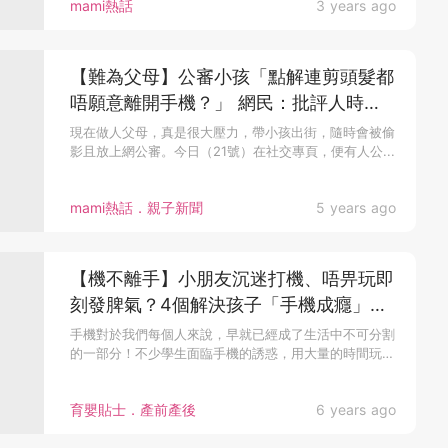
mami熱話
3 years ago
【難為父母】公審小孩「點解連剪頭髮都
唔願意離開手機？」 網民：批評人時不
會在對方角度考慮！
現在做人父母，真是很大壓力，帶小孩出街，隨時會被偷
影且放上網公審。今日（21號）在社交專頁，便有人公...
mami熱話．親子新聞
5 years ago
【機不離手】小朋友沉迷打機、唔畀玩即
刻發脾氣？4個解決孩子「手機成癮」好
方法
手機對於我們每個人來說，早就已經成了生活中不可分割
的一部分！不少學生面臨手機的誘惑，用大量的時間玩
手...
育嬰貼士．產前產後
6 years ago