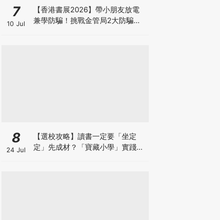
7
【香港書展2026】帶小朋友放電
兼學防騙！挑戰金管局2大防騙遊
10 Jul
戲、贏「嗱喳蕉」購物袋及多款驚
喜紀念品！
8
【選校攻略】讀書一定要「坐定
定」先成材？「寶藏小學」實踐動
24 Jul
靜循環激發孩子潛能