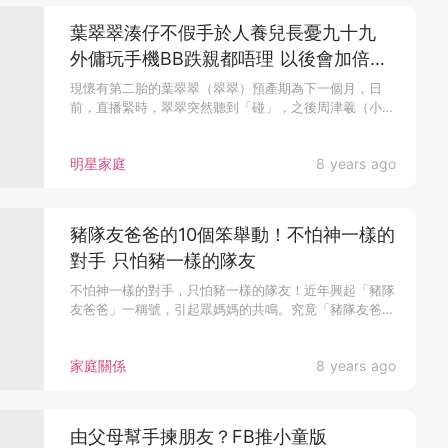
葉翠翠湊仔不假手於人養兒長憂九十九
外傭玩手機BB跌親都唔理 以後會加倍小
心。葉翠翠小王子撞瘀咗
現懷有第二胎的葉翠翠（翠翠）預產期為下一個月，日
前，直播緊時，翠翠突然聽到「碰」，之後周津羲（小王
子）爆喊，原因竟然係外...
明星家庭
8 years ago
豬隊友爸爸的10個笨舉動！不怕神一樣的
對手 只怕豬一樣的隊友
不怕神一樣的對手，只怕豬一樣的隊友！近年興起「豬隊
友爸爸」一稱號，引起眾媽媽的共鳴。究竟「豬隊友爸
爸」有哪些特徵？看看你...
家庭關係
8 years ago
由父母幫手揀朋友？FB推小童版