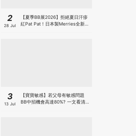
2
【夏季BB展2026】拒絕夏日汗疹
紅Pat Pat！日本製Merries全新超
28 Jul
吸安睡褲挑戰全晚零外漏 皇牌
First Premium系列買1送1！
3
【寶寶敏感】若父母有敏感問題
BB中招機會高達80%? 一文看清預
13 Jul
防敏感關鍵因素！