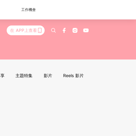
工作機會
在 APP上查看
分享
主題特集
影片
Reels 影片