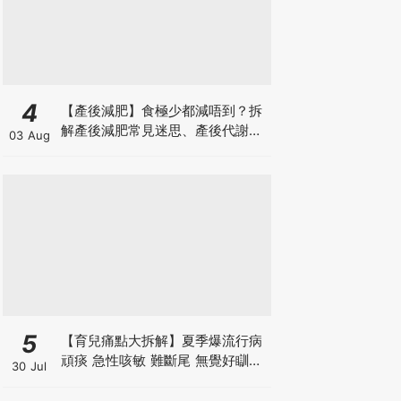
4
【產後減肥】食極少都減唔到？拆
解產後減肥常見迷思、產後代謝、
03 Aug
水腫原因＋淋巴引流、Onda Pro
修身攻略
5
【育兒痛點大拆解】夏季爆流行病
頑痰 急性咳敏 難斷尾 無覺好瞓？
30 Jul
中醫教路 一招踢走頑痰斷尾！