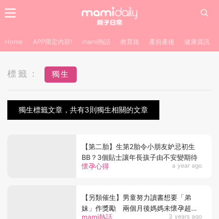
Home
APP限定內容!
mami熱話
教育路
產前產後
健康資訊
標籤：
獨生
獨生標籤文章，共有3則獨生相關的文章
【第二胎】生第2胎令小朋友妒忌初生
BB？3個貼士讓年長孩子由不安變期待
懷孕心得
a year ago
【另類催生】男童努力讀書想要「弟
妹」作獎勵 兩個月後媽媽未懷孕超失
mami熱話
3 years ago
望