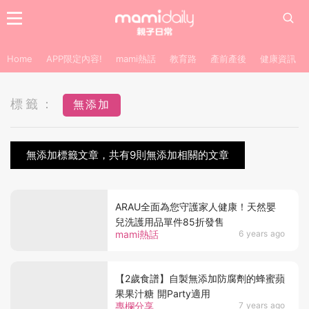
Home
APP限定內容!
mami熱話
教育路
產前產後
健康資訊
標籤：
無添加
無添加標籤文章，共有9則無添加相關的文章
ARAU全面為您守護家人健康！天然嬰
兒洗護用品單件85折發售
mami熱話
6 years ago
【2歲食譜】自製無添加防腐劑的蜂蜜蘋
果果汁糖 開Party適用
專欄分享
7 years ago