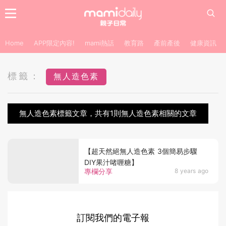
Home
APP限定內容!
mami熱話
教育路
產前產後
健康資訊
標籤：
無人造色素
無人造色素標籤文章，共有1則無人造色素相關的文章
【超天然絕無人造色素 3個簡易步驟
DIY果汁啫喱糖】
專欄分享
8 years ago
訂閱我們的電子報