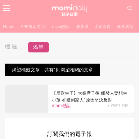
Home
APP限定內容!
mami熱話
教育路
產前產後
健康資訊
標籤：
渴望
渴望標籤文章，共有1則渴望相關的文章
【反對生子】大嫂產子後 觸發人妻想生
小孩 卻遭到家人1原因堅決反對
mami熱話
2 years ago
訂閱我們的電子報