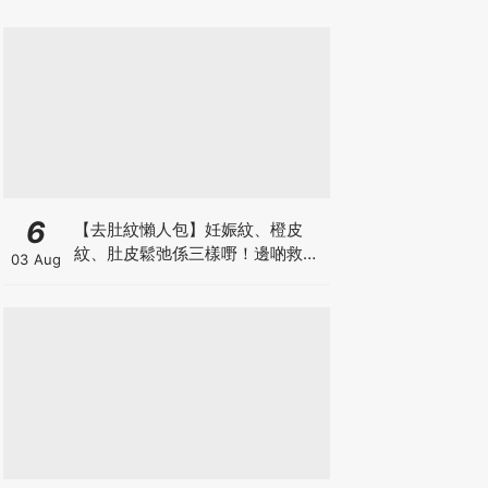
6
【去肚紋懶人包】妊娠紋、橙皮
紋、肚皮鬆弛係三樣嘢！邊啲救得
03 Aug
返、邊啲只能淡化？