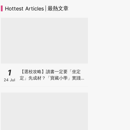
最熱文章
Hottest Articles
1
【選校攻略】讀書一定要「坐定
定」先成材？「寶藏小學」實踐動
24 Jul
靜循環激發孩子潛能