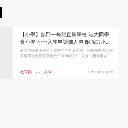
【小學】熱門一條龍直資學校 港大同學
會小學 小一入學申請懶人包 附面試小貼
士
港大同學會小學是一間熱門的直資小學，該校由香港大學
畢業同學會教育基金於2002年創立，秉持「明德惟志...
教育路．小一入學
3 months ago