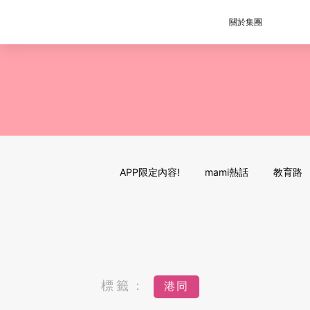
關於集團
APP限定內容!
mami熱話
教育路
標籤：
港同