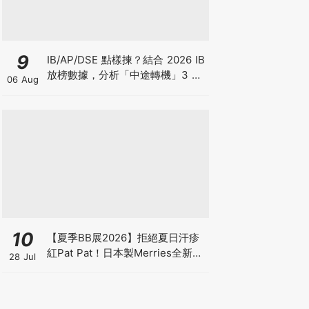
9
IB/AP/DSE 點樣揀？結合 2026 IB
放榜數據，分析「中途轉機」3 大
06 Aug
考慮！
10
【夏季BB展2026】拒絕夏日汗疹
紅Pat Pat！日本製Merries全新超
28 Jul
吸安睡褲挑戰全晚零外漏 皇牌
First Premium系列買1送1！