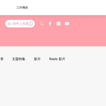
工作機會
在 APP上查看
分享
主題特集
影片
Reels 影片