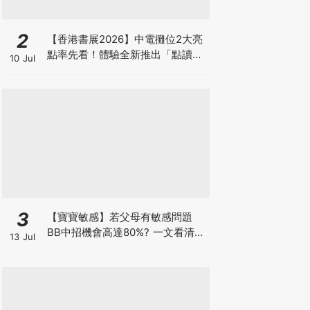
2
【香港書展2026】中電攤位2大亮
點率先看！體驗全新推出「點讀故
10 Jul
事書」系列＋升級版《低碳城市規
劃師》電子桌遊
3
【寶寶敏感】若父母有敏感問題
BB中招機會高達80%? 一文看清預
13 Jul
防敏感關鍵因素！