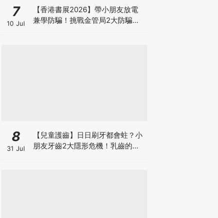
7
【香港書展2026】帶小朋友放電
兼學防騙！挑戰金管局2大防騙遊
10 Jul
戲、贏「嗱喳蕉」購物袋及多款驚
喜紀念品！
8
【兒童護齒】日日刷牙都會蛀？小
朋友牙齒2大隱形危機！乳齒的琺
31 Jul
瑯質比成人薄弱50%！選牙膏要睇
含氟量！