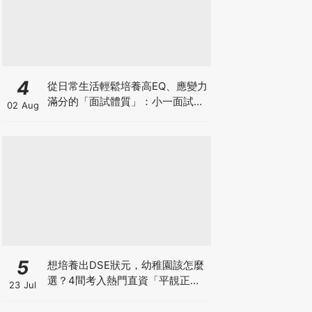
4
從日常生活輕鬆培養高EQ、應變力
滿分的「面試體質」：小一面試最
02 Aug
強備戰指南
5
想培養出DSE狀元，幼稚園該怎麼
選？4間考入熱門直資「平靚正」
23 Jul
免費幼稚園！