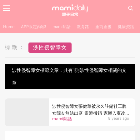
Home
APP限定內容!
mami熱話
教育路
產前產後
健康資訊
標籤：
涉性侵智障女
涉性侵智障女標籤文章，共有1則涉性侵智障女相關的文
章
涉性侵智障女張健華被永久註銷社工牌
女院友無法出庭 案遭撤銷 家屬入稟改
mami熱話
8 years ago
由民事控告