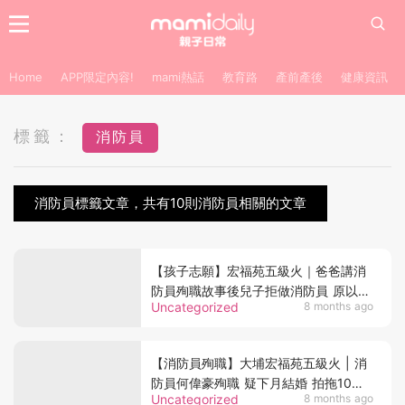
Home
APP限定內容!
mami熱話
教育路
產前產後
健康資訊
標籤：
消防員
消防員標籤文章，共有10則消防員相關的文章
【孩子志願】宏福苑五級火｜爸爸講消
防員殉職故事後兒子拒做消防員 原以為
Uncategorized
8 months ago
是怕火場 父親聽完原因後自豪又動容
【消防員殉職】大埔宏福苑五級火 | 消
防員何偉豪殉職 疑下月結婚 拍拖10年
Uncategorized
8 months ago
女友深情悼念：你係我嘅驕傲