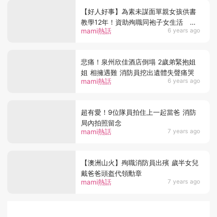
【好人好事】為素未謀面單親女孩供書
教學12年！資助殉職同袍子女生活 愛
mami熱話
6 years ago
心消防員無私付出不求回報
悲痛！泉州欣佳酒店倒塌 2歲弟緊抱姐
姐 相擁遇難 消防員挖出遺體失聲痛哭
mami熱話
6 years ago
超有愛！9位隊員拍住上一起當爸 消防
局內拍照留念
mami熱話
7 years ago
【澳洲山火】殉職消防員出殯 歲半女兒
戴爸爸頭盔代領勳章
mami熱話
7 years ago