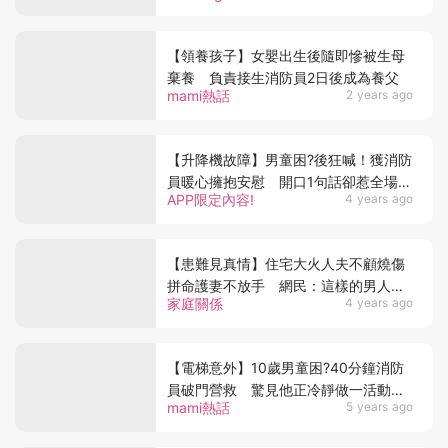
【領養孩子】女嬰出生後隨即慘被生母
棄養 負責接生消防員2日後成為養父
mami熱話
2 years ago
【升降機故障】男童困?後狂喊！獲消防
員暖心擁抱安慰 開口1句話卻惹全場爆
APP限定內容!
4 years ago
笑
【患難見真情】住宅大火人夫不顧燒傷
拼命護妻不放手 網民：這樣的男人值
家庭關係
4 years ago
得一輩子珍惜
【電梯意外】10歲男童困?40分鐘消防
員破門營救 驚見他正冷靜做一活動母
mami熱話
5 years ago
感安慰