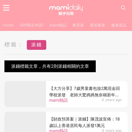
Home
APP限定內容!
mami熱話
教育路
產前產後
健康資訊
標籤：
派錢
派錢標籤文章，共有2則派錢相關的文章
【大方分享】7歲男童書包放2萬現金回
學校派發 老師大驚媽媽無奈稱新年後
mami熱話
4 years ago
遺症
【財政預算案｜派錢】陳茂波宣佈：18
歲以上香港居民每人派發1萬元
mami熱話
6 years ago